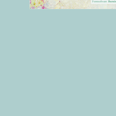
Forensoftware:
Burni