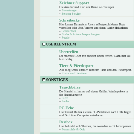
Zeichner Support
Die Area für und rund um Deine Zeichnungen.
»
Bewertungen
»
Zeichen-Service
Schreibecke
Hier kannst Du anderen Usern selbstgeschriebene Texte
vorstellen oder über Autoren und deren Werke diskutieren.
»
Geschichten
»
Buch- & Autorenbesprechungen
»
Poesie
USERZENTRUM
Usertreffen
Du möchtest Dich mit anderen Usern treffen? Dann bist Du
hier richtig.
Tiere & Pferdesport
Alle möglichen Themen rund um Tiere und den Pferdesport.
»
Klein- und Haustiere
SONSTIGES
Tauschbörse
Der Handel ist immer auf eigene Gefahr, Wanderpakete in
der Hauptkategorie
»
Biete
»
Suche
PC-Ecke
Hier kannst Du bei kleinen PC-Problemen nach Hilfe fragen
und Dich über Computer unterhalten.
Restbox
Hier befindet sich Themen, die woanders nicht hereinpassen.
»
Forenspiele & Quiz