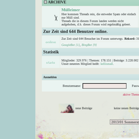
ARCHIVE
Mülleimer
Hier kommen Threads rein, die entweder Spam oder einfach
nur Müll sind.
Threads die in diesem Forum landen werden nicht
aufgehoben, d.h. dieses Forum wird regelmäßig geleert.
Zur Zeit sind 644 Benutzer online.
Zur Zeit sind 644 Besucher im Forum unterwegs.
Rekord:
31
GoogleBot [1]
,
BingBot [9]
Statistik
Mitglieder: 329.976 | Themen: 178.151 | Beiträge: 3.228.002 
Unser neuestes Mitglied heißt:
kellismall
.
Anmelden
Benutzername:
Passw
aktive Theme
neue Beiträge
keine neuen Beitr