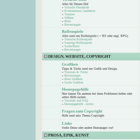
Alles für Deinen Hof.
»
Virtuelle Pferdehöfe
»
Eventzentrum Gardebeck
»
Turniere
»
Wahlen
»
Biete
»
Bewertungen
Rollenspiele
Alles rund um Rollenspiele ( = RS oder engl. RPG).
»
Tierische Rollenspiele
»
Sonstige Rollenspiele
»
Suche/Biete
»
Bewertungen
DESIGN, WEBSITE, COPYRIGHT
Grafiken
Tipps & Tricks rund um Grafik und Design.
»
Tutorials & Tricks
»
Bewertungen
»
Biete Grafiken
»
Suche Grafiken
Homepagehilfe
Hier kannst Du anderen bei ihren Problemen helfen oder
selbst Hilfe suchen.
»
Tutorials und FAQ
»
Homepagehilfe - Archiv
Fragen zum Copyright
Hilfe rund ums Thema Copyright.
Links
Stelle Deine oder andere Homepages vor!
PROSA, EPIK, KUNST