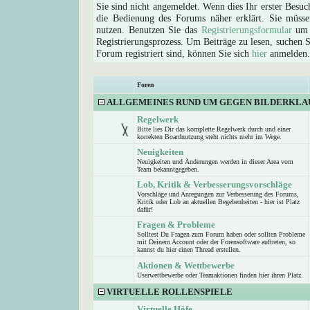
Sie sind nicht angemeldet. Wenn dies Ihr erster Besuch
die Bedienung des Forums näher erklärt. Sie müsse
nutzen. Benutzen Sie das
Registrierungsformular
um s
Registrierungsprozess. Um Beiträge zu lesen, suchen Sie
Forum registriert sind, können Sie sich
hier
anmelden.
Foren
ALLGEMEINES RUND UM GEGEN BILDERKLA
Regelwerk
Bitte lies Dir das komplette Regelwerk durch und einer
korrekten Boardnutzung steht nichts mehr im Wege.
Neuigkeiten
Neuigkeiten und Änderungen werden in dieser Area vom
Team bekanntgegeben.
Lob, Kritik & Verbesserungsvorschläge
Vorschläge und Anregungen zur Verbesserung des Forums,
Kritik oder Lob an aktuellen Begebenheiten - hier ist Platz
dafür!
Fragen & Probleme
Solltest Du Fragen zum Forum haben oder sollten Probleme
mit Deinem Account oder der Forensoftware auftreten, so
kannst du hier einen Thread erstellen.
Aktionen & Wettbewerbe
Userwettbewerbe oder Teamaktionen finden hier ihren Platz.
VIRTUELLE ROLLENSPIELE
Virtuelle Höfe