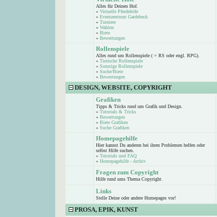
Alles für Deinen Hof.
»
Virtuelle Pferdehöfe
»
Eventzentrum Gardebeck
»
Turniere
»
Wahlen
»
Biete
»
Bewertungen
Rollenspiele
Alles rund um Rollenspiele ( = RS oder engl. RPG).
»
Tierische Rollenspiele
»
Sonstige Rollenspiele
»
Suche/Biete
»
Bewertungen
DESIGN, WEBSITE, COPYRIGHT
Grafiken
Tipps & Tricks rund um Grafik und Design.
»
Tutorials & Tricks
»
Bewertungen
»
Biete Grafiken
»
Suche Grafiken
Homepagehilfe
Hier kannst Du anderen bei ihren Problemen helfen oder
selbst Hilfe suchen.
»
Tutorials und FAQ
»
Homepagehilfe - Archiv
Fragen zum Copyright
Hilfe rund ums Thema Copyright.
Links
Stelle Deine oder andere Homepages vor!
PROSA, EPIK, KUNST