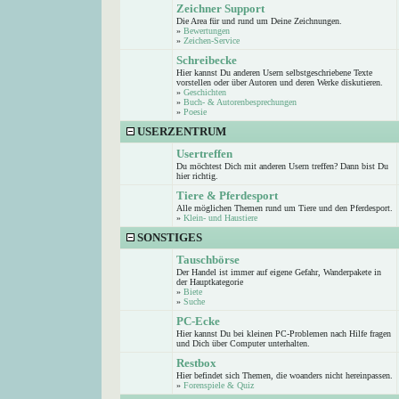
Zeichner Support
Die Area für und rund um Deine Zeichnungen.
»
Bewertungen
»
Zeichen-Service
Schreibecke
Hier kannst Du anderen Usern selbstgeschriebene Texte
vorstellen oder über Autoren und deren Werke diskutieren.
»
Geschichten
»
Buch- & Autorenbesprechungen
»
Poesie
USERZENTRUM
Usertreffen
Du möchtest Dich mit anderen Usern treffen? Dann bist Du
hier richtig.
Tiere & Pferdesport
Alle möglichen Themen rund um Tiere und den Pferdesport.
»
Klein- und Haustiere
SONSTIGES
Tauschbörse
Der Handel ist immer auf eigene Gefahr, Wanderpakete in
der Hauptkategorie
»
Biete
»
Suche
PC-Ecke
Hier kannst Du bei kleinen PC-Problemen nach Hilfe fragen
und Dich über Computer unterhalten.
Restbox
Hier befindet sich Themen, die woanders nicht hereinpassen.
»
Forenspiele & Quiz