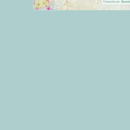
Forensoftware:
Burni