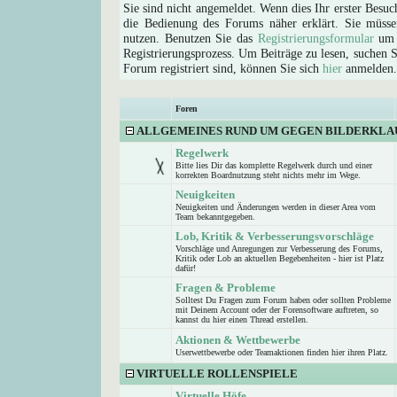
Sie sind nicht angemeldet. Wenn dies Ihr erster Besuch
die Bedienung des Forums näher erklärt. Sie müsse
nutzen. Benutzen Sie das
Registrierungsformular
um s
Registrierungsprozess. Um Beiträge zu lesen, suchen Sie
Forum registriert sind, können Sie sich
hier
anmelden.
Foren
ALLGEMEINES RUND UM GEGEN BILDERKLA
Regelwerk
Bitte lies Dir das komplette Regelwerk durch und einer
korrekten Boardnutzung steht nichts mehr im Wege.
Neuigkeiten
Neuigkeiten und Änderungen werden in dieser Area vom
Team bekanntgegeben.
Lob, Kritik & Verbesserungsvorschläge
Vorschläge und Anregungen zur Verbesserung des Forums,
Kritik oder Lob an aktuellen Begebenheiten - hier ist Platz
dafür!
Fragen & Probleme
Solltest Du Fragen zum Forum haben oder sollten Probleme
mit Deinem Account oder der Forensoftware auftreten, so
kannst du hier einen Thread erstellen.
Aktionen & Wettbewerbe
Userwettbewerbe oder Teamaktionen finden hier ihren Platz.
VIRTUELLE ROLLENSPIELE
Virtuelle Höfe