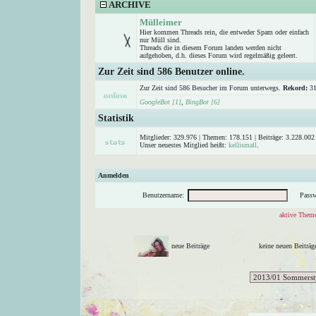
ARCHIVE
Mülleimer
Hier kommen Threads rein, die entweder Spam oder einfach
nur Müll sind.
Threads die in diesem Forum landen werden nicht
aufgehoben, d.h. dieses Forum wird regelmäßig geleert.
Zur Zeit sind 586 Benutzer online.
Zur Zeit sind 586 Besucher im Forum unterwegs.
Rekord:
31
GoogleBot [1]
,
BingBot [6]
Statistik
Mitglieder: 329.976 | Themen: 178.151 | Beiträge: 3.228.002 
Unser neuestes Mitglied heißt:
kellismall
.
Anmelden
Benutzername:
Passw
aktive Theme
neue Beiträge
keine neuen Beitr