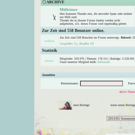
ARCHIVE
Mülleimer
Hier kommen Threads rein, die entweder Spam oder einfach
nur Müll sind.
Threads die in diesem Forum landen werden nicht
aufgehoben, d.h. dieses Forum wird regelmäßig geleert.
Zur Zeit sind 558 Benutzer online.
Zur Zeit sind 558 Besucher im Forum unterwegs.
Rekord:
31
GoogleBot [1]
,
BingBot [9]
Statistik
Mitglieder: 329.976 | Themen: 178.151 | Beiträge: 3.228.002 
Unser neuestes Mitglied heißt:
kellismall
.
Anmelden
Benutzername:
Passw
aktive Theme
neue Beiträge
keine neuen Beitr