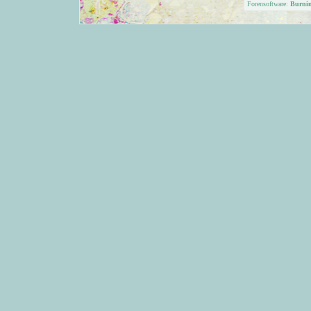
Forensoftware:
Burni