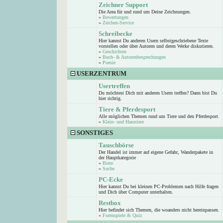
Zeichner Support
Die Area für und rund um Deine Zeichnungen.
»
Bewertungen
»
Zeichen-Service
Schreibecke
Hier kannst Du anderen Usern selbstgeschriebene Texte
vorstellen oder über Autoren und deren Werke diskutieren.
»
Geschichten
»
Buch- & Autorenbesprechungen
»
Poesie
USERZENTRUM
Usertreffen
Du möchtest Dich mit anderen Usern treffen? Dann bist Du
hier richtig.
Tiere & Pferdesport
Alle möglichen Themen rund um Tiere und den Pferdesport.
»
Klein- und Haustiere
SONSTIGES
Tauschbörse
Der Handel ist immer auf eigene Gefahr, Wanderpakete in
der Hauptkategorie
»
Biete
»
Suche
PC-Ecke
Hier kannst Du bei kleinen PC-Problemen nach Hilfe fragen
und Dich über Computer unterhalten.
Restbox
Hier befindet sich Themen, die woanders nicht hereinpassen.
»
Forenspiele & Quiz