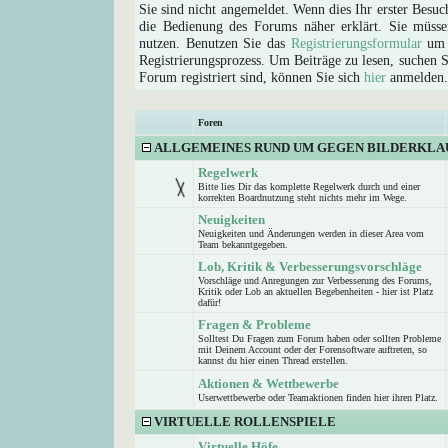
Sie sind nicht angemeldet. Wenn dies Ihr erster Besuch
die Bedienung des Forums näher erklärt. Sie müsse
nutzen. Benutzen Sie das
Registrierungsformular
um s
Registrierungsprozess. Um Beiträge zu lesen, suchen Sie
Forum registriert sind, können Sie sich
hier
anmelden.
Foren
ALLGEMEINES RUND UM GEGEN BILDERKLA
Regelwerk
Bitte lies Dir das komplette Regelwerk durch und einer
korrekten Boardnutzung steht nichts mehr im Wege.
Neuigkeiten
Neuigkeiten und Änderungen werden in dieser Area vom
Team bekanntgegeben.
Lob, Kritik & Verbesserungsvorschläge
Vorschläge und Anregungen zur Verbesserung des Forums,
Kritik oder Lob an aktuellen Begebenheiten - hier ist Platz
dafür!
Fragen & Probleme
Solltest Du Fragen zum Forum haben oder sollten Probleme
mit Deinem Account oder der Forensoftware auftreten, so
kannst du hier einen Thread erstellen.
Aktionen & Wettbewerbe
Userwettbewerbe oder Teamaktionen finden hier ihren Platz.
VIRTUELLE ROLLENSPIELE
Virtuelle Höfe