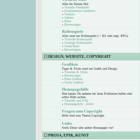
Alles für Deinen Hof.
»
Virtuelle Pferdehöfe
»
Eventzentrum Gardebeck
»
Turniere
»
Wahlen
»
Biete
»
Bewertungen
Rollenspiele
Alles rund um Rollenspiele ( = RS oder engl. RPG).
»
Tierische Rollenspiele
»
Sonstige Rollenspiele
»
Suche/Biete
»
Bewertungen
DESIGN, WEBSITE, COPYRIGHT
Grafiken
Tipps & Tricks rund um Grafik und Design.
»
Tutorials & Tricks
»
Bewertungen
»
Biete Grafiken
»
Suche Grafiken
Homepagehilfe
Hier kannst Du anderen bei ihren Problemen helfen oder
selbst Hilfe suchen.
»
Tutorials und FAQ
»
Homepagehilfe - Archiv
Fragen zum Copyright
Hilfe rund ums Thema Copyright.
Links
Stelle Deine oder andere Homepages vor!
PROSA, EPIK, KUNST