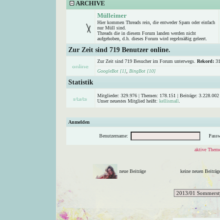
ARCHIVE
Mülleimer
Hier kommen Threads rein, die entweder Spam oder einfach
nur Müll sind.
Threads die in diesem Forum landen werden nicht
aufgehoben, d.h. dieses Forum wird regelmäßig geleert.
Zur Zeit sind 719 Benutzer online.
Zur Zeit sind 719 Besucher im Forum unterwegs.
Rekord:
31
GoogleBot [1]
,
BingBot [10]
Statistik
Mitglieder: 329.976 | Themen: 178.151 | Beiträge: 3.228.002 
Unser neuestes Mitglied heißt:
kellismall
.
Anmelden
Benutzername:
Passw
aktive Theme
neue Beiträge
keine neuen Beitr