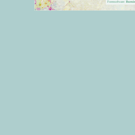
Forensoftware:
Burni