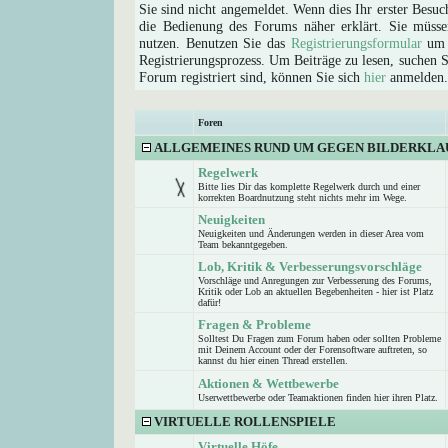
Sie sind nicht angemeldet. Wenn dies Ihr erster Besuch
die Bedienung des Forums näher erklärt. Sie müsse
nutzen. Benutzen Sie das
Registrierungsformular
um s
Registrierungsprozess. Um Beiträge zu lesen, suchen Sie
Forum registriert sind, können Sie sich
hier
anmelden.
Foren
ALLGEMEINES RUND UM GEGEN BILDERKLA
Regelwerk
Bitte lies Dir das komplette Regelwerk durch und einer
korrekten Boardnutzung steht nichts mehr im Wege.
Neuigkeiten
Neuigkeiten und Änderungen werden in dieser Area vom
Team bekanntgegeben.
Lob, Kritik & Verbesserungsvorschläge
Vorschläge und Anregungen zur Verbesserung des Forums,
Kritik oder Lob an aktuellen Begebenheiten - hier ist Platz
dafür!
Fragen & Probleme
Solltest Du Fragen zum Forum haben oder sollten Probleme
mit Deinem Account oder der Forensoftware auftreten, so
kannst du hier einen Thread erstellen.
Aktionen & Wettbewerbe
Userwettbewerbe oder Teamaktionen finden hier ihren Platz.
VIRTUELLE ROLLENSPIELE
Virtuelle Höfe