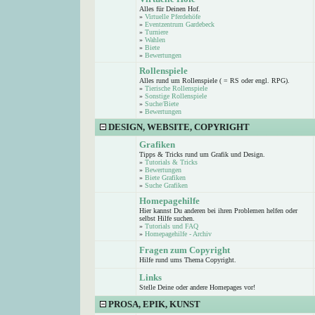
Alles für Deinen Hof.
»
Virtuelle Pferdehöfe
»
Eventzentrum Gardebeck
»
Turniere
»
Wahlen
»
Biete
»
Bewertungen
Rollenspiele
Alles rund um Rollenspiele ( = RS oder engl. RPG).
»
Tierische Rollenspiele
»
Sonstige Rollenspiele
»
Suche/Biete
»
Bewertungen
DESIGN, WEBSITE, COPYRIGHT
Grafiken
Tipps & Tricks rund um Grafik und Design.
»
Tutorials & Tricks
»
Bewertungen
»
Biete Grafiken
»
Suche Grafiken
Homepagehilfe
Hier kannst Du anderen bei ihren Problemen helfen oder
selbst Hilfe suchen.
»
Tutorials und FAQ
»
Homepagehilfe - Archiv
Fragen zum Copyright
Hilfe rund ums Thema Copyright.
Links
Stelle Deine oder andere Homepages vor!
PROSA, EPIK, KUNST