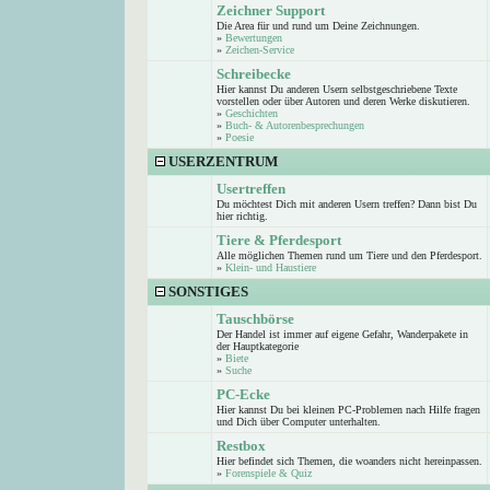
Zeichner Support
Die Area für und rund um Deine Zeichnungen.
»
Bewertungen
»
Zeichen-Service
Schreibecke
Hier kannst Du anderen Usern selbstgeschriebene Texte
vorstellen oder über Autoren und deren Werke diskutieren.
»
Geschichten
»
Buch- & Autorenbesprechungen
»
Poesie
USERZENTRUM
Usertreffen
Du möchtest Dich mit anderen Usern treffen? Dann bist Du
hier richtig.
Tiere & Pferdesport
Alle möglichen Themen rund um Tiere und den Pferdesport.
»
Klein- und Haustiere
SONSTIGES
Tauschbörse
Der Handel ist immer auf eigene Gefahr, Wanderpakete in
der Hauptkategorie
»
Biete
»
Suche
PC-Ecke
Hier kannst Du bei kleinen PC-Problemen nach Hilfe fragen
und Dich über Computer unterhalten.
Restbox
Hier befindet sich Themen, die woanders nicht hereinpassen.
»
Forenspiele & Quiz