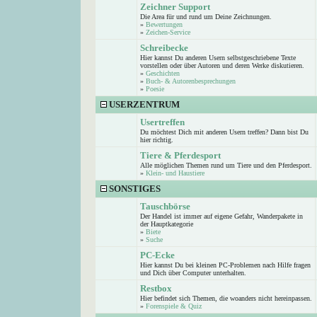
Zeichner Support
Die Area für und rund um Deine Zeichnungen.
»
Bewertungen
»
Zeichen-Service
Schreibecke
Hier kannst Du anderen Usern selbstgeschriebene Texte
vorstellen oder über Autoren und deren Werke diskutieren.
»
Geschichten
»
Buch- & Autorenbesprechungen
»
Poesie
USERZENTRUM
Usertreffen
Du möchtest Dich mit anderen Usern treffen? Dann bist Du
hier richtig.
Tiere & Pferdesport
Alle möglichen Themen rund um Tiere und den Pferdesport.
»
Klein- und Haustiere
SONSTIGES
Tauschbörse
Der Handel ist immer auf eigene Gefahr, Wanderpakete in
der Hauptkategorie
»
Biete
»
Suche
PC-Ecke
Hier kannst Du bei kleinen PC-Problemen nach Hilfe fragen
und Dich über Computer unterhalten.
Restbox
Hier befindet sich Themen, die woanders nicht hereinpassen.
»
Forenspiele & Quiz