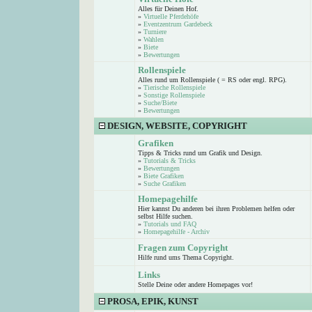
Alles für Deinen Hof.
»
Virtuelle Pferdehöfe
»
Eventzentrum Gardebeck
»
Turniere
»
Wahlen
»
Biete
»
Bewertungen
Rollenspiele
Alles rund um Rollenspiele ( = RS oder engl. RPG).
»
Tierische Rollenspiele
»
Sonstige Rollenspiele
»
Suche/Biete
»
Bewertungen
DESIGN, WEBSITE, COPYRIGHT
Grafiken
Tipps & Tricks rund um Grafik und Design.
»
Tutorials & Tricks
»
Bewertungen
»
Biete Grafiken
»
Suche Grafiken
Homepagehilfe
Hier kannst Du anderen bei ihren Problemen helfen oder
selbst Hilfe suchen.
»
Tutorials und FAQ
»
Homepagehilfe - Archiv
Fragen zum Copyright
Hilfe rund ums Thema Copyright.
Links
Stelle Deine oder andere Homepages vor!
PROSA, EPIK, KUNST