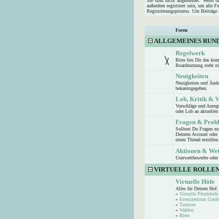
Sie sind nicht angemeldet. Wenn die
außerdem registriert sein, um alle 
Registrierungsprozess. Um Beiträge z
Foren
ALLGEMEINES RUN
Regelwerk
Bitte lies Dir das ko
Boardnutzung steht n
Neuigkeiten
Neuigkeiten und Ände
bekanntgegeben.
Lob, Kritik & 
Vorschläge und Anreg
oder Lob an aktuellen 
Fragen & Prob
Solltest Du Fragen z
Deinem Account oder d
einen Thread erstellen
Aktionen & We
Userwettbewerbe oder 
VIRTUELLE ROLLEN
Virtuelle Höfe
Alles für Deinen Hof.
»
Virtuelle Pferdehöfe
»
Eventzentrum Garde
»
Turniere
»
Wahlen
»
Biete