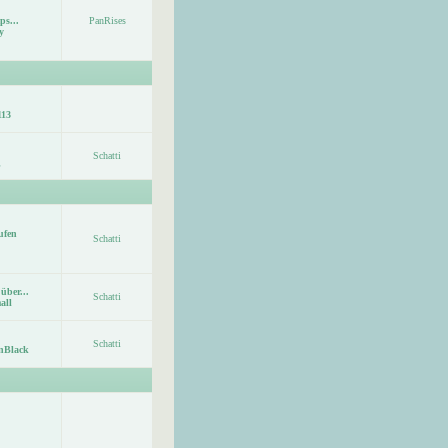
ps...
PanRises
y
113
Schatti
ufen
Schatti
über...
Schatti
all
Schatti
nBlack