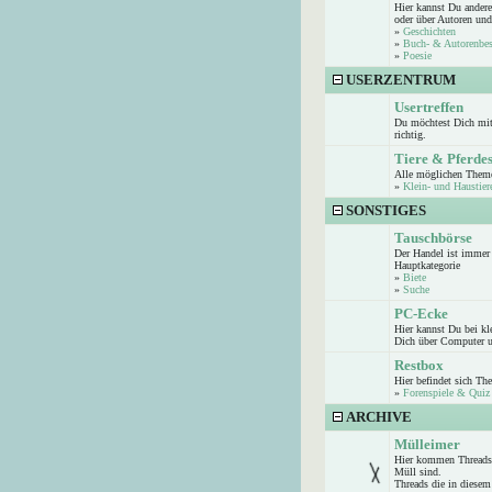
Hier kannst Du andere
oder über Autoren und
»
Geschichten
»
Buch- & Autorenbe
»
Poesie
USERZENTRUM
Usertreffen
Du möchtest Dich mit 
richtig.
Tiere & Pferde
Alle möglichen Theme
»
Klein- und Haustier
SONSTIGES
Tauschbörse
Der Handel ist immer 
Hauptkategorie
»
Biete
»
Suche
PC-Ecke
Hier kannst Du bei k
Dich über Computer u
Restbox
Hier befindet sich Th
»
Forenspiele & Quiz
ARCHIVE
Mülleimer
Hier kommen Threads 
Müll sind.
Threads die in diesem