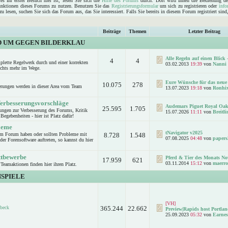
s Ihr erster Besuch hier ist, lesen Sie sich die
Hilfe des Forums
durch. Dort wird Ihnen die Bedienung de
Funktionen dieses Forums zu nutzen. Benutzen Sie das
Registrierungsformular
um sich zu registrieren oder
info
u lesen, suchen Sie sich das Forum aus, das Sie interessiert. Falls Sie bereits in diesem Forum registriert sin
Beiträge
Themen
Letzter Beitrag
D UM GEGEN BILDERKLAU
Alle Regeln auf einen Blick -
4
4
mplette Regelwerk durch und einer korrekten
03.02.2013
19:39
von
Nanni
ichts mehr im Wege.
Eure Wünsche für das neue 
10.075
278
rungen werden in dieser Area vom Team
13.07.2023
19:18
von
Ronhi
Verbesserungsvorschläge
Audemars Piguet Royal Oak
25.595
1.705
ungen zur Verbesserung des Forums, Kritik
15.07.2026
11:11
von
Breitl
Begebenheiten - hier ist Platz dafür!
leme
tNavigator v2025
um Forum haben oder sollten Probleme mit
8.728
1.548
07.08.2025
04:48
von
papers
er Forensoftware auftreten, so kannst du hier
.
ttbewerbe
Pferd & Tier des Monats No
17.959
621
03.11.2014
15:12
von
maerro
Teamaktionen finden hier ihren Platz.
SPIELE
[VH]
beck
365.244
22.662
Preview|Rapids host Portlan
25.09.2023
05:32
von
Earnes