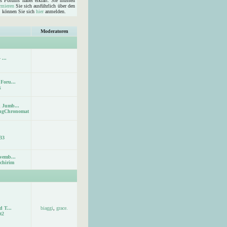
s Forums näher erklärt. Sie müssen
rmieren
Sie sich ausführlich über den
d, können Sie sich
hier
anmelden.
Moderatoren
 ...
Foru...
x
 Jumb...
ingChronomat
33
vemb...
chirim
d T...
biaggi
,
grace.
t2