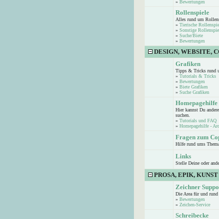
»
Bewertungen
Rollenspiele
Alles rund um Rollen
»
Tierische Rollenspie
»
Sonstige Rollenspie
»
Suche/Biete
»
Bewertungen
DESIGN, WEBSITE, 
Grafiken
Tipps & Tricks rund 
»
Tutorials & Tricks
»
Bewertungen
»
Biete Grafiken
»
Suche Grafiken
Homepagehilfe
Hier kannst Du andere
suchen.
»
Tutorials und FAQ
»
Homepagehilfe - Ar
Fragen zum Co
Hilfe rund ums Them
Links
Stelle Deine oder and
PROSA, EPIK, KUNST
Zeichner Suppo
Die Area für und run
»
Bewertungen
»
Zeichen-Service
Schreibecke