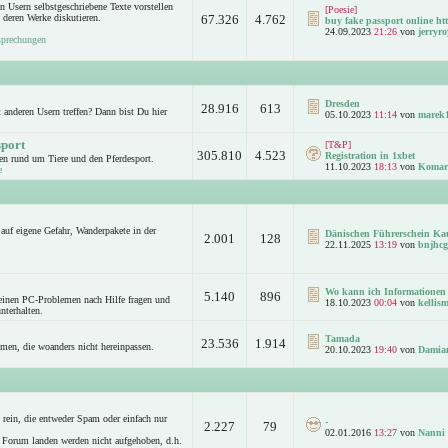
n Usern selbstgeschriebene Texte vorstellen
[Poesie]
 deren Werke diskutieren.
67.326
4.762
buy fake passport online htt
24.09.2023
21:26
von
jerryro
sprechungen
Dresden
28.916
613
anderen Usern treffen? Dann bist Du hier
05.10.2023
11:14
von
marek
sport
[T&P]
305.810
4.523
Registration in 1xbet
n rund um Tiere und den Pferdesport.
11.10.2023
18:13
von
Komar
e
auf eigene Gefahr, Wanderpakete in der
Dänischen Führerschein Ka
2.001
128
22.11.2025
13:19
von
bnjhcg
Wo kann ich Informationen 
5.140
896
leinen PC-Problemen nach Hilfe fragen und
18.10.2023
00:04
von
kellism
nterhalten.
Tamada
23.536
1.914
emen, die woanders nicht hereinpassen.
20.10.2023
19:40
von
Damia
rein, die entweder Spam oder einfach nur
-
2.227
79
02.01.2016
13:27
von
Nanni
 Forum landen werden nicht aufgehoben, d.h.