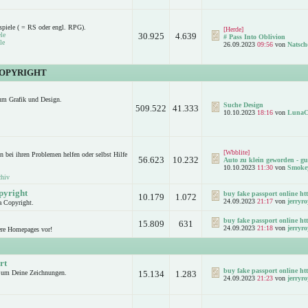
spiele ( = RS oder engl. RPG).
[Herde]
le
30.925
4.639
# Pass Into Oblivion
le
26.09.2023
09:56
von
Natsch
COPYRIGHT
um Grafik und Design.
Suche Design
509.522
41.333
10.10.2023
18:16
von
LunaC
[Wbblite]
n bei ihren Problemen helfen oder selbst Hilfe
56.623
10.232
Auto zu klein geworden - gut
10.10.2023
11:30
von
Smoke
chiv
pyright
buy fake passport online htt
10.179
1.072
24.09.2023
21:17
von
jerryro
a Copyright.
buy fake passport online htt
15.809
631
24.09.2023
21:18
von
jerryro
ere Homepages vor!
rt
buy fake passport online htt
d um Deine Zeichnungen.
15.134
1.283
24.09.2023
21:23
von
jerryro