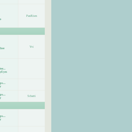
PanRises
o
Yvi
hee
er...
yEyes
ps...
y
ps...
Schatti
y
ps...
y