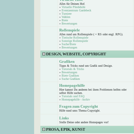
Alles für Deinen Hof.
»
Virtuelle Pferdehöfe
»
Eventzentrum Gardebeck
»
Turniere
»
Wahlen
»
Biete
»
Bewertungen
Rollenspiele
Alles rund um Rollenspiele ( = RS oder engl. RPG).
»
Tierische Rollenspiele
»
Sonstige Rollenspiele
»
Suche/Biete
»
Bewertungen
DESIGN, WEBSITE, COPYRIGHT
Grafiken
Tipps & Tricks rund um Grafik und Design.
»
Tutorials & Tricks
»
Bewertungen
»
Biete Grafiken
»
Suche Grafiken
Homepagehilfe
Hier kannst Du anderen bei ihren Problemen helfen oder
selbst Hilfe suchen.
»
Tutorials und FAQ
»
Homepagehilfe - Archiv
Fragen zum Copyright
Hilfe rund ums Thema Copyright.
Links
Stelle Deine oder andere Homepages vor!
PROSA, EPIK, KUNST