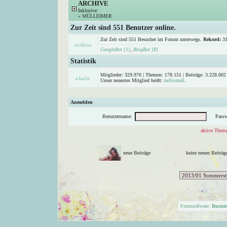
ARCHIVE
Inklusive:
»
MÜLLEIMER
Zur Zeit sind 551 Benutzer online.
Zur Zeit sind 551 Besucher im Forum unterwegs.
Rekord:
31
GoogleBot [1]
,
BingBot [8]
Statistik
Mitglieder: 329.976 | Themen: 178.151 | Beiträge: 3.228.002 
Unser neuestes Mitglied heißt:
kellismall
.
Anmelden
Benutzername:
Passw
aktive Theme
neue Beiträge
keine neuen Beitr
Forensoftware:
Burni