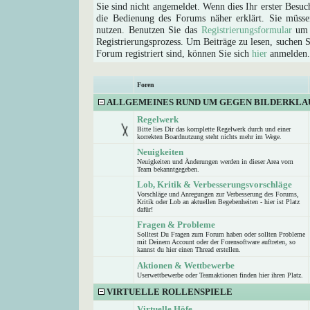
Sie sind nicht angemeldet. Wenn dies Ihr erster Besuch
die Bedienung des Forums näher erklärt. Sie müsse
nutzen. Benutzen Sie das
Registrierungsformular
um s
Registrierungsprozess. Um Beiträge zu lesen, suchen Sie
Forum registriert sind, können Sie sich
hier
anmelden.
Foren
ALLGEMEINES RUND UM GEGEN BILDERKLA
Regelwerk
Bitte lies Dir das komplette Regelwerk durch und einer
korrekten Boardnutzung steht nichts mehr im Wege.
Neuigkeiten
Neuigkeiten und Änderungen werden in dieser Area vom
Team bekanntgegeben.
Lob, Kritik & Verbesserungsvorschläge
Vorschläge und Anregungen zur Verbesserung des Forums,
Kritik oder Lob an aktuellen Begebenheiten - hier ist Platz
dafür!
Fragen & Probleme
Solltest Du Fragen zum Forum haben oder sollten Probleme
mit Deinem Account oder der Forensoftware auftreten, so
kannst du hier einen Thread erstellen.
Aktionen & Wettbewerbe
Userwettbewerbe oder Teamaktionen finden hier ihren Platz.
VIRTUELLE ROLLENSPIELE
Virtuelle Höfe