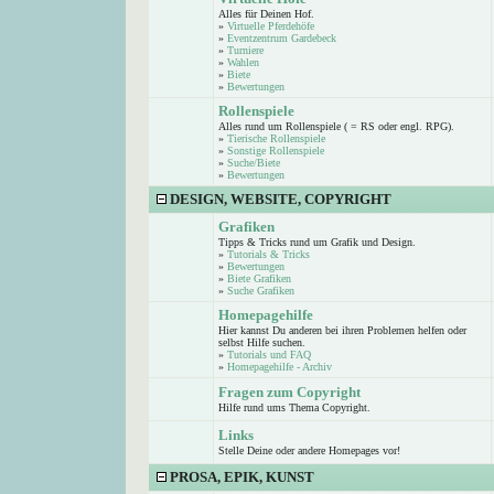
Alles für Deinen Hof.
»
Virtuelle Pferdehöfe
»
Eventzentrum Gardebeck
»
Turniere
»
Wahlen
»
Biete
»
Bewertungen
Rollenspiele
Alles rund um Rollenspiele ( = RS oder engl. RPG).
»
Tierische Rollenspiele
»
Sonstige Rollenspiele
»
Suche/Biete
»
Bewertungen
DESIGN, WEBSITE, COPYRIGHT
Grafiken
Tipps & Tricks rund um Grafik und Design.
»
Tutorials & Tricks
»
Bewertungen
»
Biete Grafiken
»
Suche Grafiken
Homepagehilfe
Hier kannst Du anderen bei ihren Problemen helfen oder
selbst Hilfe suchen.
»
Tutorials und FAQ
»
Homepagehilfe - Archiv
Fragen zum Copyright
Hilfe rund ums Thema Copyright.
Links
Stelle Deine oder andere Homepages vor!
PROSA, EPIK, KUNST