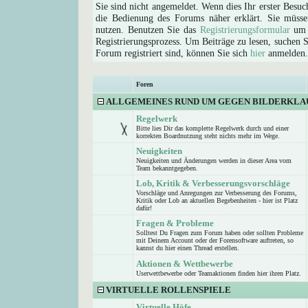
Sie sind nicht angemeldet. Wenn dies Ihr erster Besuch
die Bedienung des Forums näher erklärt. Sie müsse
nutzen. Benutzen Sie das
Registrierungsformular
um s
Registrierungsprozess. Um Beiträge zu lesen, suchen Sie
Forum registriert sind, können Sie sich
hier
anmelden.
Foren
ALLGEMEINES RUND UM GEGEN BILDERKLA
Regelwerk
Bitte lies Dir das komplette Regelwerk durch und einer
korrekten Boardnutzung steht nichts mehr im Wege.
Neuigkeiten
Neuigkeiten und Änderungen werden in dieser Area vom
Team bekanntgegeben.
Lob, Kritik & Verbesserungsvorschläge
Vorschläge und Anregungen zur Verbesserung des Forums,
Kritik oder Lob an aktuellen Begebenheiten - hier ist Platz
dafür!
Fragen & Probleme
Solltest Du Fragen zum Forum haben oder sollten Probleme
mit Deinem Account oder der Forensoftware auftreten, so
kannst du hier einen Thread erstellen.
Aktionen & Wettbewerbe
Userwettbewerbe oder Teamaktionen finden hier ihren Platz.
VIRTUELLE ROLLENSPIELE
Virtuelle Höfe