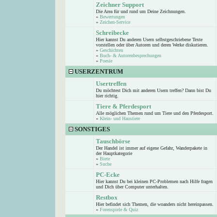
Zeichner Support
Die Area für und rund um Deine Zeichnungen.
»
Bewertungen
»
Zeichen-Service
Schreibecke
Hier kannst Du anderen Usern selbstgeschriebene Texte
vorstellen oder über Autoren und deren Werke diskutieren.
»
Geschichten
»
Buch- & Autorenbesprechungen
»
Poesie
USERZENTRUM
Usertreffen
Du möchtest Dich mit anderen Usern treffen? Dann bist Du
hier richtig.
Tiere & Pferdesport
Alle möglichen Themen rund um Tiere und den Pferdesport.
»
Klein- und Haustiere
SONSTIGES
Tauschbörse
Der Handel ist immer auf eigene Gefahr, Wanderpakete in
der Hauptkategorie
»
Biete
»
Suche
PC-Ecke
Hier kannst Du bei kleinen PC-Problemen nach Hilfe fragen
und Dich über Computer unterhalten.
Restbox
Hier befindet sich Themen, die woanders nicht hereinpassen.
»
Forenspiele & Quiz