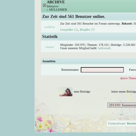
ARCHIVE
Inklusive:
»
MÜLLEIMER
Zur Zeit sind 561 Benutzer online.
Zur Zeit sind 561 Besucher im Forum unterwegs.
Rekord:
31
GoogleBot [1]
,
BingBot [7]
Statistik
Mitglieder: 329.976 | Themen: 178.151 | Beiträge: 3.228.002 
Unser neuestes Mitglied heißt:
kellismall
.
Anmelden
Benutzername:
Passw
aktive Theme
neue Beiträge
keine neuen Beitr
Forensoftware:
Burni