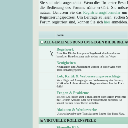
Sie sind nicht angemeldet. Wenn dies Ihr erster Besuch
die Bedienung des Forums näher erklärt. Sie müsse
nutzen. Benutzen Sie das
Registrierungsformular
um s
Registrierungsprozess. Um Beiträge zu lesen, suchen Sie
Forum registriert sind, können Sie sich
hier
anmelden.
Foren
ALLGEMEINES RUND UM GEGEN BILDERKLA
Regelwerk
Bitte lies Dir das komplette Regelwerk durch und einer
korrekten Boardnutzung steht nichts mehr im Wege.
Neuigkeiten
Neuigkeiten und Änderungen werden in dieser Area vom
Team bekanntgegeben.
Lob, Kritik & Verbesserungsvorschläge
Vorschläge und Anregungen zur Verbesserung des Forums,
Kritik oder Lob an aktuellen Begebenheiten - hier ist Platz
dafür!
Fragen & Probleme
Solltest Du Fragen zum Forum haben oder sollten Probleme
mit Deinem Account oder der Forensoftware auftreten, so
kannst du hier einen Thread erstellen.
Aktionen & Wettbewerbe
Userwettbewerbe oder Teamaktionen finden hier ihren Platz.
VIRTUELLE ROLLENSPIELE
Virtuelle Höfe