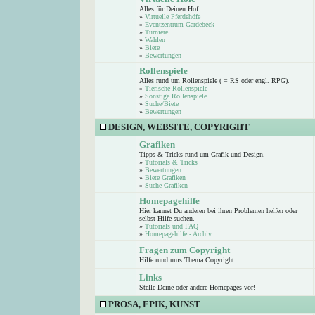
Alles für Deinen Hof.
»
Virtuelle Pferdehöfe
»
Eventzentrum Gardebeck
»
Turniere
»
Wahlen
»
Biete
»
Bewertungen
Rollenspiele
Alles rund um Rollenspiele ( = RS oder engl. RPG).
»
Tierische Rollenspiele
»
Sonstige Rollenspiele
»
Suche/Biete
»
Bewertungen
DESIGN, WEBSITE, COPYRIGHT
Grafiken
Tipps & Tricks rund um Grafik und Design.
»
Tutorials & Tricks
»
Bewertungen
»
Biete Grafiken
»
Suche Grafiken
Homepagehilfe
Hier kannst Du anderen bei ihren Problemen helfen oder
selbst Hilfe suchen.
»
Tutorials und FAQ
»
Homepagehilfe - Archiv
Fragen zum Copyright
Hilfe rund ums Thema Copyright.
Links
Stelle Deine oder andere Homepages vor!
PROSA, EPIK, KUNST