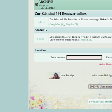
ARCHIVE
Inklusive:
»
MÜLLEIMER
Zur Zeit sind 584 Benutzer online.
Zur Zeit sind 584 Besucher im Forum unterwegs.
Rekord:
31
GoogleBot [1]
,
BingBot [5]
Statistik
Mitglieder: 329.976 | Themen: 178.151 | Beiträge: 3.228.002 
Unser neuestes Mitglied heißt:
kellismall
.
Anmelden
Benutzername:
Passw
aktive Theme
neue Beiträge
keine neuen Beitr
Forensoftware:
Burni