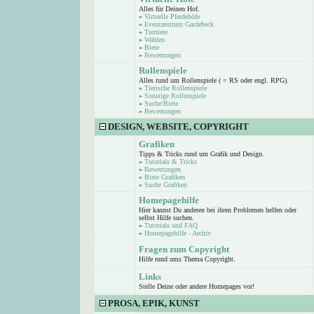
Alles für Deinen Hof.
»
Virtuelle Pferdehöfe
»
Eventzentrum Gardebeck
»
Turniere
»
Wahlen
»
Biete
»
Bewertungen
Rollenspiele
Alles rund um Rollenspiele ( = RS oder engl. RPG).
»
Tierische Rollenspiele
»
Sonstige Rollenspiele
»
Suche/Biete
»
Bewertungen
DESIGN, WEBSITE, COPYRIGHT
Grafiken
Tipps & Tricks rund um Grafik und Design.
»
Tutorials & Tricks
»
Bewertungen
»
Biete Grafiken
»
Suche Grafiken
Homepagehilfe
Hier kannst Du anderen bei ihren Problemen helfen oder
selbst Hilfe suchen.
»
Tutorials und FAQ
»
Homepagehilfe - Archiv
Fragen zum Copyright
Hilfe rund ums Thema Copyright.
Links
Stelle Deine oder andere Homepages vor!
PROSA, EPIK, KUNST