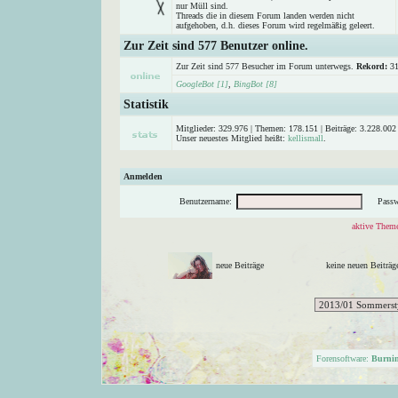
nur Müll sind.
Threads die in diesem Forum landen werden nicht
aufgehoben, d.h. dieses Forum wird regelmäßig geleert.
Zur Zeit sind 577 Benutzer online.
Zur Zeit sind 577 Besucher im Forum unterwegs.
Rekord:
31
GoogleBot [1]
,
BingBot [8]
Statistik
Mitglieder: 329.976 | Themen: 178.151 | Beiträge: 3.228.002 
Unser neuestes Mitglied heißt:
kellismall
.
Anmelden
Benutzername:
Passw
aktive Theme
neue Beiträge
keine neuen Beitr
Forensoftware:
Burni