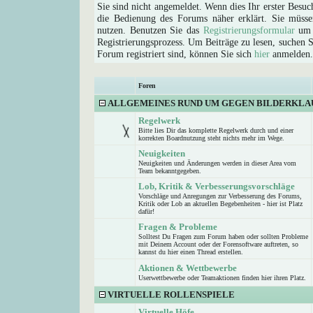
Sie sind nicht angemeldet. Wenn dies Ihr erster Besuch
die Bedienung des Forums näher erklärt. Sie müsse
nutzen. Benutzen Sie das
Registrierungsformular
um s
Registrierungsprozess. Um Beiträge zu lesen, suchen Sie
Forum registriert sind, können Sie sich
hier
anmelden.
Foren
ALLGEMEINES RUND UM GEGEN BILDERKLA
Regelwerk
Bitte lies Dir das komplette Regelwerk durch und einer
korrekten Boardnutzung steht nichts mehr im Wege.
Neuigkeiten
Neuigkeiten und Änderungen werden in dieser Area vom
Team bekanntgegeben.
Lob, Kritik & Verbesserungsvorschläge
Vorschläge und Anregungen zur Verbesserung des Forums,
Kritik oder Lob an aktuellen Begebenheiten - hier ist Platz
dafür!
Fragen & Probleme
Solltest Du Fragen zum Forum haben oder sollten Probleme
mit Deinem Account oder der Forensoftware auftreten, so
kannst du hier einen Thread erstellen.
Aktionen & Wettbewerbe
Userwettbewerbe oder Teamaktionen finden hier ihren Platz.
VIRTUELLE ROLLENSPIELE
Virtuelle Höfe