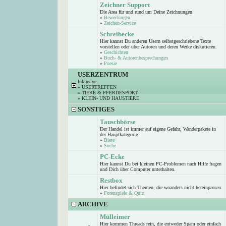
Zeichner Support
Die Area für und rund um Deine Zeichnungen.
»
Bewertungen
»
Zeichen-Service
Schreibecke
Hier kannst Du anderen Usern selbstgeschriebene Texte
vorstellen oder über Autoren und deren Werke diskutieren.
»
Geschichten
»
Buch- & Autorenbesprechungen
»
Poesie
USERZENTRUM
Inklusive:
»
USERTREFFEN
»
TIERE & PFERDESPORT
»
KLEIN- UND HAUSTIERE
SONSTIGES
Tauschbörse
Der Handel ist immer auf eigene Gefahr, Wanderpakete in
der Hauptkategorie
»
Biete
»
Suche
PC-Ecke
Hier kannst Du bei kleinen PC-Problemen nach Hilfe fragen
und Dich über Computer unterhalten.
Restbox
Hier befindet sich Themen, die woanders nicht hereinpassen.
»
Forenspiele & Quiz
ARCHIVE
Mülleimer
Hier kommen Threads rein, die entweder Spam oder einfach