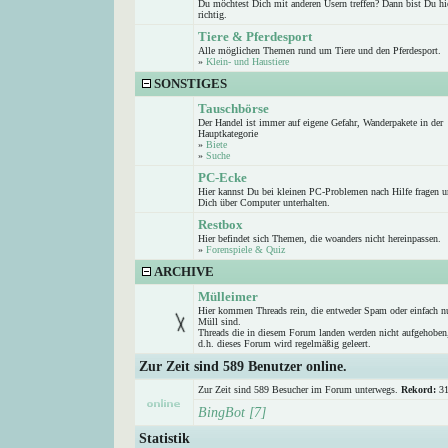
Du möchtest Dich mit anderen Usern treffen? Dann bist Du hi
richtig.
Tiere & Pferdesport
Alle möglichen Themen rund um Tiere und den Pferdesport.
»
Klein- und Haustiere
SONSTIGES
Tauschbörse
Der Handel ist immer auf eigene Gefahr, Wanderpakete in der
Hauptkategorie
»
Biete
»
Suche
PC-Ecke
Hier kannst Du bei kleinen PC-Problemen nach Hilfe fragen 
Dich über Computer unterhalten.
Restbox
Hier befindet sich Themen, die woanders nicht hereinpassen.
»
Forenspiele & Quiz
ARCHIVE
Mülleimer
Hier kommen Threads rein, die entweder Spam oder einfach n
Müll sind.
Threads die in diesem Forum landen werden nicht aufgehoben
d.h. dieses Forum wird regelmäßig geleert.
Zur Zeit sind 589 Benutzer online.
Zur Zeit sind 589 Besucher im Forum unterwegs.
Rekord:
31
BingBot [7]
Statistik