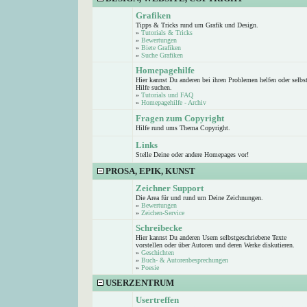
Grafiken
Tipps & Tricks rund um Grafik und Design.
»
Tutorials & Tricks
»
Bewertungen
»
Biete Grafiken
»
Suche Grafiken
Homepagehilfe
Hier kannst Du anderen bei ihren Problemen helfen oder selbs
Hilfe suchen.
»
Tutorials und FAQ
»
Homepagehilfe - Archiv
Fragen zum Copyright
Hilfe rund ums Thema Copyright.
Links
Stelle Deine oder andere Homepages vor!
PROSA, EPIK, KUNST
Zeichner Support
Die Area für und rund um Deine Zeichnungen.
»
Bewertungen
»
Zeichen-Service
Schreibecke
Hier kannst Du anderen Usern selbstgeschriebene Texte
vorstellen oder über Autoren und deren Werke diskutieren.
»
Geschichten
»
Buch- & Autorenbesprechungen
»
Poesie
USERZENTRUM
Usertreffen