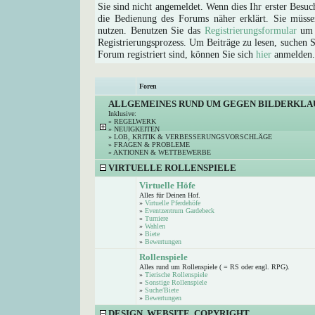
Sie sind nicht angemeldet. Wenn dies Ihr erster Besuch
die Bedienung des Forums näher erklärt. Sie müsse
nutzen. Benutzen Sie das
Registrierungsformular
um s
Registrierungsprozess. Um Beiträge zu lesen, suchen Sie
Forum registriert sind, können Sie sich
hier
anmelden.
Foren
ALLGEMEINES RUND UM GEGEN BILDERKLA
Inklusive:
»
REGELWERK
»
NEUIGKEITEN
»
LOB, KRITIK & VERBESSERUNGSVORSCHLÄGE
»
FRAGEN & PROBLEME
»
AKTIONEN & WETTBEWERBE
VIRTUELLE ROLLENSPIELE
Virtuelle Höfe
Alles für Deinen Hof.
»
Virtuelle Pferdehöfe
»
Eventzentrum Gardebeck
»
Turniere
»
Wahlen
»
Biete
»
Bewertungen
Rollenspiele
Alles rund um Rollenspiele ( = RS oder engl. RPG).
»
Tierische Rollenspiele
»
Sonstige Rollenspiele
»
Suche/Biete
»
Bewertungen
DESIGN, WEBSITE, COPYRIGHT