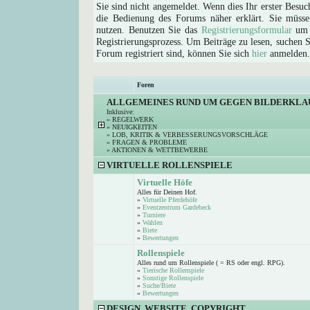
Sie sind nicht angemeldet. Wenn dies Ihr erster Besuch
die Bedienung des Forums näher erklärt. Sie müsse
nutzen. Benutzen Sie das
Registrierungsformular
um s
Registrierungsprozess. Um Beiträge zu lesen, suchen Sie
Forum registriert sind, können Sie sich
hier
anmelden.
Foren
ALLGEMEINES RUND UM GEGEN BILDERKLA
Inklusive:
»
REGELWERK
»
NEUIGKEITEN
»
LOB, KRITIK & VERBESSERUNGSVORSCHLÄGE
»
FRAGEN & PROBLEME
»
AKTIONEN & WETTBEWERBE
VIRTUELLE ROLLENSPIELE
Virtuelle Höfe
Alles für Deinen Hof.
»
Virtuelle Pferdehöfe
»
Eventzentrum Gardebeck
»
Turniere
»
Wahlen
»
Biete
»
Bewertungen
Rollenspiele
Alles rund um Rollenspiele ( = RS oder engl. RPG).
»
Tierische Rollenspiele
»
Sonstige Rollenspiele
»
Suche/Biete
»
Bewertungen
DESIGN, WEBSITE, COPYRIGHT