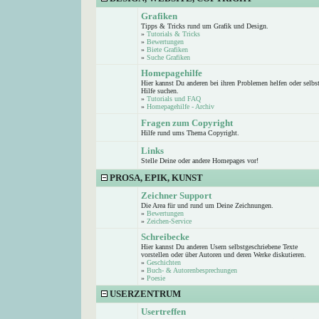
Grafiken
Tipps & Tricks rund um Grafik und Design.
»
Tutorials & Tricks
»
Bewertungen
»
Biete Grafiken
»
Suche Grafiken
Homepagehilfe
Hier kannst Du anderen bei ihren Problemen helfen oder selbs
Hilfe suchen.
»
Tutorials und FAQ
»
Homepagehilfe - Archiv
Fragen zum Copyright
Hilfe rund ums Thema Copyright.
Links
Stelle Deine oder andere Homepages vor!
PROSA, EPIK, KUNST
Zeichner Support
Die Area für und rund um Deine Zeichnungen.
»
Bewertungen
»
Zeichen-Service
Schreibecke
Hier kannst Du anderen Usern selbstgeschriebene Texte
vorstellen oder über Autoren und deren Werke diskutieren.
»
Geschichten
»
Buch- & Autorenbesprechungen
»
Poesie
USERZENTRUM
Usertreffen