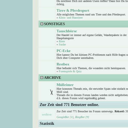
Du möchtest Dich mit anderen Usern treffen? Dann bist Du hi
richtig.
Tiere & Pferdesport
Alle möglichen Themen rund um Tiere und den Pferdesport.
»
Klein- und Haustiere
SONSTIGES
Tauschbörse
Der Handel ist immer auf eigene Gefahr, Wanderpakete in der
Hauptkategorie
»
Biete
»
Suche
PC-Ecke
Hier kannst Du bei kleinen PC-Problemen nach Hilfe fragen 
Dich über Computer unterhalten.
Restbox
Hier befindet sich Themen, die woanders nicht hereinpassen.
»
Forenspiele & Quiz
ARCHIVE
Mülleimer
Hier kommen Threads rein, die entweder Spam oder einfach n
Müll sind.
Threads die in diesem Forum landen werden nicht aufgehoben
d.h. dieses Forum wird regelmäßig geleert.
Zur Zeit sind 771 Benutzer online.
Zur Zeit sind 771 Besucher im Forum unterwegs.
Rekord:
31
GoogleBot [1]
,
BingBot [9]
Statistik