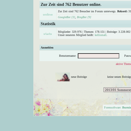
Zur Zeit sind 762 Benutzer online.
Zur Zeit sind 762 Besucher im Forum unterwegs.
Rekord:
31
GoogleBot [3]
,
BingBot [9]
Statistik
Mitglieder: 329.976 | Themen: 178.151 | Beiträge: 3.228.002 
Unser neuestes Mitglied heißt:
kellismall
.
Anmelden
Benutzername:
Passw
aktive Theme
neue Beiträge
keine neuen Beitr
Forensoftware:
Burni