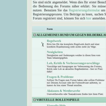
Sie sind nicht angemeldet. Wenn dies Ihr erster Besuch
die Bedienung des Forums näher erklärt. Sie müsse
nutzen. Benutzen Sie das
Registrierungsformular
um s
Registrierungsprozess. Um Beiträge zu lesen, suchen Sie
Forum registriert sind, können Sie sich
hier
anmelden.
Foren
ALLGEMEINES RUND UM GEGEN BILDERKLA
Regelwerk
Bitte lies Dir das komplette Regelwerk durch und einer
korrekten Boardnutzung steht nichts mehr im Wege.
Neuigkeiten
Neuigkeiten und Änderungen werden in dieser Area vom
Team bekanntgegeben.
Lob, Kritik & Verbesserungsvorschläge
Vorschläge und Anregungen zur Verbesserung des Forums,
Kritik oder Lob an aktuellen Begebenheiten - hier ist Platz
dafür!
Fragen & Probleme
Solltest Du Fragen zum Forum haben oder sollten Probleme
mit Deinem Account oder der Forensoftware auftreten, so
kannst du hier einen Thread erstellen.
Aktionen & Wettbewerbe
Userwettbewerbe oder Teamaktionen finden hier ihren Platz.
VIRTUELLE ROLLENSPIELE
Virtuelle Höfe