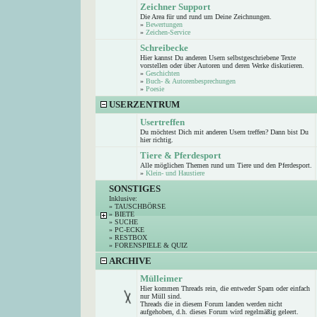
Zeichner Support
Die Area für und rund um Deine Zeichnungen.
»
Bewertungen
»
Zeichen-Service
Schreibecke
Hier kannst Du anderen Usern selbstgeschriebene Texte
vorstellen oder über Autoren und deren Werke diskutieren.
»
Geschichten
»
Buch- & Autorenbesprechungen
»
Poesie
USERZENTRUM
Usertreffen
Du möchtest Dich mit anderen Usern treffen? Dann bist Du
hier richtig.
Tiere & Pferdesport
Alle möglichen Themen rund um Tiere und den Pferdesport.
»
Klein- und Haustiere
SONSTIGES
Inklusive:
»
TAUSCHBÖRSE
»
BIETE
»
SUCHE
»
PC-ECKE
»
RESTBOX
»
FORENSPIELE & QUIZ
ARCHIVE
Mülleimer
Hier kommen Threads rein, die entweder Spam oder einfach
nur Müll sind.
Threads die in diesem Forum landen werden nicht
aufgehoben, d.h. dieses Forum wird regelmäßig geleert.