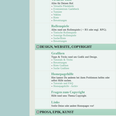
Alles für Deinen Hof.
»
Virtuelle Pferdehöfe
»
Eventzentrum Gardebeck
»
Turniere
»
Wahlen
»
Biete
»
Bewertungen
Rollenspiele
Alles rund um Rollenspiele ( = RS oder engl. RPG).
»
Tierische Rollenspiele
»
Sonstige Rollenspiele
»
Suche/Biete
»
Bewertungen
DESIGN, WEBSITE, COPYRIGHT
Grafiken
Tipps & Tricks rund um Grafik und Design.
»
Tutorials & Tricks
»
Bewertungen
»
Biete Grafiken
»
Suche Grafiken
Homepagehilfe
Hier kannst Du anderen bei ihren Problemen helfen oder
selbst Hilfe suchen.
»
Tutorials und FAQ
»
Homepagehilfe - Archiv
Fragen zum Copyright
Hilfe rund ums Thema Copyright.
Links
Stelle Deine oder andere Homepages vor!
PROSA, EPIK, KUNST