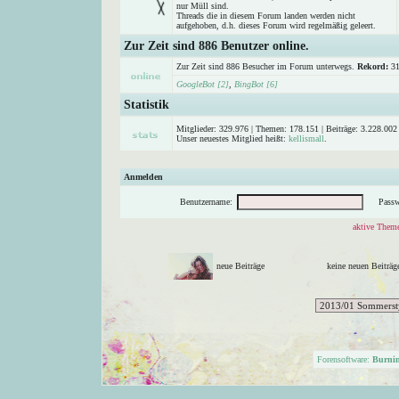
nur Müll sind.
Threads die in diesem Forum landen werden nicht
aufgehoben, d.h. dieses Forum wird regelmäßig geleert.
Zur Zeit sind 886 Benutzer online.
Zur Zeit sind 886 Besucher im Forum unterwegs.
Rekord:
31
GoogleBot [2]
,
BingBot [6]
Statistik
Mitglieder: 329.976 | Themen: 178.151 | Beiträge: 3.228.002 
Unser neuestes Mitglied heißt:
kellismall
.
Anmelden
Benutzername:
Passw
aktive Theme
neue Beiträge
keine neuen Beitr
Forensoftware:
Burni