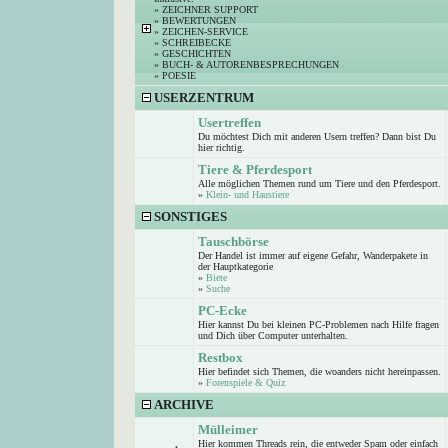
»
ZEICHNER SUPPORT
»
BEWERTUNGEN
»
ZEICHEN-SERVICE
»
SCHREIBECKE
»
GESCHICHTEN
»
BUCH- & AUTORENBESPRECHUNGEN
»
POESIE
USERZENTRUM
Usertreffen
Du möchtest Dich mit anderen Usern treffen? Dann bist Du
hier richtig.
Tiere & Pferdesport
Alle möglichen Themen rund um Tiere und den Pferdesport.
»
Klein- und Haustiere
SONSTIGES
Tauschbörse
Der Handel ist immer auf eigene Gefahr, Wanderpakete in
der Hauptkategorie
»
Biete
»
Suche
PC-Ecke
Hier kannst Du bei kleinen PC-Problemen nach Hilfe fragen
und Dich über Computer unterhalten.
Restbox
Hier befindet sich Themen, die woanders nicht hereinpassen.
»
Forenspiele & Quiz
ARCHIVE
Mülleimer
Hier kommen Threads rein, die entweder Spam oder einfach