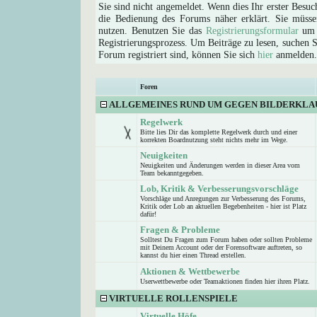
Sie sind nicht angemeldet. Wenn dies Ihr erster Besuch
die Bedienung des Forums näher erklärt. Sie müsse
nutzen. Benutzen Sie das
Registrierungsformular
um s
Registrierungsprozess. Um Beiträge zu lesen, suchen Sie
Forum registriert sind, können Sie sich
hier
anmelden.
Foren
ALLGEMEINES RUND UM GEGEN BILDERKLA
Regelwerk
Bitte lies Dir das komplette Regelwerk durch und einer
korrekten Boardnutzung steht nichts mehr im Wege.
Neuigkeiten
Neuigkeiten und Änderungen werden in dieser Area vom
Team bekanntgegeben.
Lob, Kritik & Verbesserungsvorschläge
Vorschläge und Anregungen zur Verbesserung des Forums,
Kritik oder Lob an aktuellen Begebenheiten - hier ist Platz
dafür!
Fragen & Probleme
Solltest Du Fragen zum Forum haben oder sollten Probleme
mit Deinem Account oder der Forensoftware auftreten, so
kannst du hier einen Thread erstellen.
Aktionen & Wettbewerbe
Userwettbewerbe oder Teamaktionen finden hier ihren Platz.
VIRTUELLE ROLLENSPIELE
Virtuelle Höfe