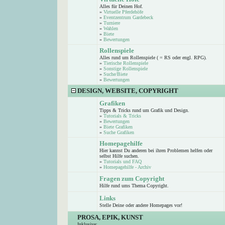
Alles für Deinen Hof.
»
Virtuelle Pferdehöfe
»
Eventzentrum Gardebeck
»
Turniere
»
Wahlen
»
Biete
»
Bewertungen
Rollenspiele
Alles rund um Rollenspiele ( = RS oder engl. RPG).
»
Tierische Rollenspiele
»
Sonstige Rollenspiele
»
Suche/Biete
»
Bewertungen
DESIGN, WEBSITE, COPYRIGHT
Grafiken
Tipps & Tricks rund um Grafik und Design.
»
Tutorials & Tricks
»
Bewertungen
»
Biete Grafiken
»
Suche Grafiken
Homepagehilfe
Hier kannst Du anderen bei ihren Problemen helfen oder
selbst Hilfe suchen.
»
Tutorials und FAQ
»
Homepagehilfe - Archiv
Fragen zum Copyright
Hilfe rund ums Thema Copyright.
Links
Stelle Deine oder andere Homepages vor!
PROSA, EPIK, KUNST
Inklusive: