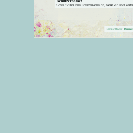
Benutzername:
Geben Sie hier Ihren Benutzernamen ein, damit wir Ihnen weite
Forensoftware:
Burni