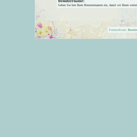
Benutzername:
Geben Sie hier Ihren Benutzernamen ein, damit wir Ihnen weite
Forensoftware:
Burni