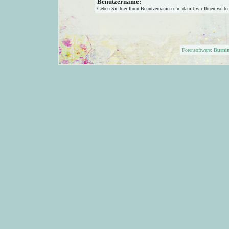
Benutzername:
Geben Sie hier Ihren Benutzernamen ein, damit wir Ihnen weite
Forensoftware:
Burni