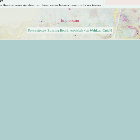
e:
en Benutzernamen ein, damit wir Ihnen weitere Informationen zuschicken können.
Impressum
Forensoftware:
Burning Board
, entwickelt von
WoltLab GmbH