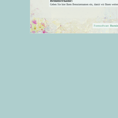
Benutzername:
Geben Sie hier Ihren Benutzernamen ein, damit wir Ihnen weite
Forensoftware:
Burni