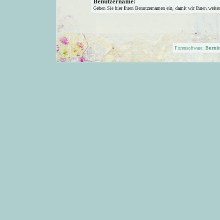
Benutzername:
Geben Sie hier Ihren Benutzernamen ein, damit wir Ihnen weite
Forensoftware:
Burni