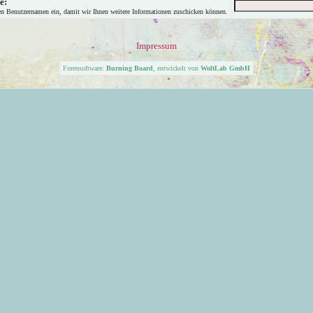
e:
en Benutzernamen ein, damit wir Ihnen weitere Informationen zuschicken können.
Impressum
Forensoftware:
Burning Board
, entwickelt von
WoltLab GmbH