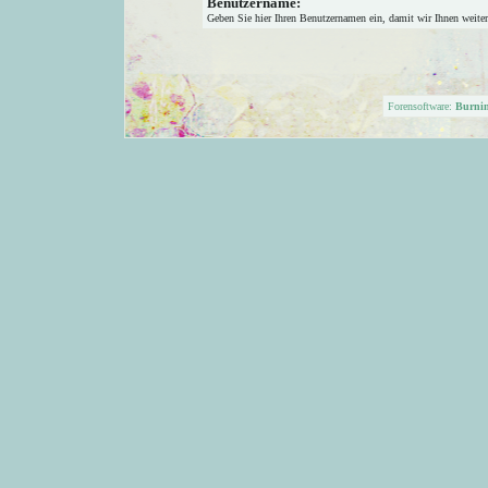
Benutzername:
Geben Sie hier Ihren Benutzernamen ein, damit wir Ihnen weite
Forensoftware:
Burni