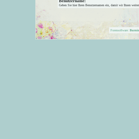
Benutzername:
Geben Sie hier Ihren Benutzernamen ein, damit wir Ihnen weite
Forensoftware:
Burni