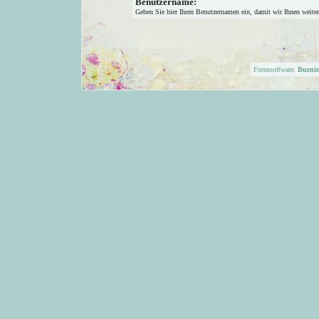
Benutzername:
Geben Sie hier Ihren Benutzernamen ein, damit wir Ihnen weite
Forensoftware:
Burni