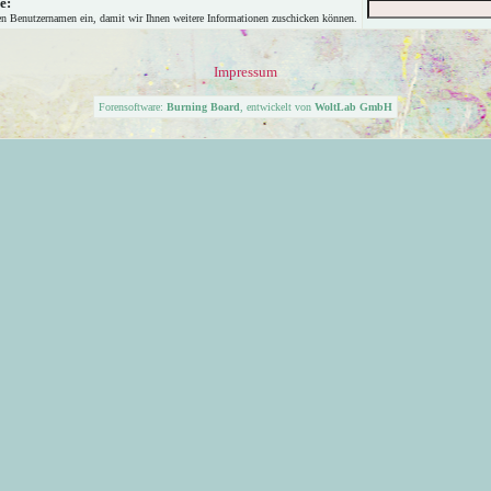
e:
en Benutzernamen ein, damit wir Ihnen weitere Informationen zuschicken können.
Impressum
Forensoftware:
Burning Board
, entwickelt von
WoltLab GmbH