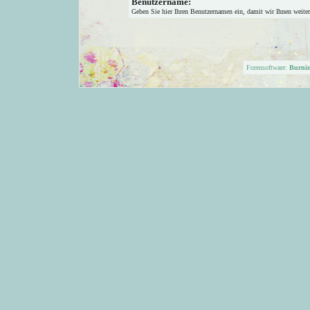
Benutzername:
Geben Sie hier Ihren Benutzernamen ein, damit wir Ihnen weite
Forensoftware:
Burni