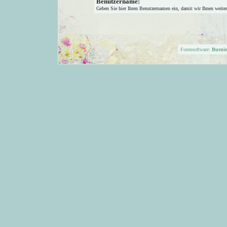
Benutzername:
Geben Sie hier Ihren Benutzernamen ein, damit wir Ihnen weite
Forensoftware:
Burni