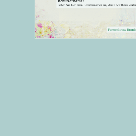
Benutzername:
Geben Sie hier Ihren Benutzernamen ein, damit wir Ihnen weite
Forensoftware:
Burni