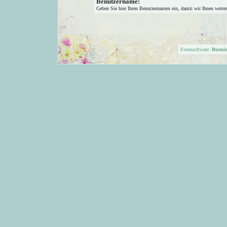
Benutzername:
Geben Sie hier Ihren Benutzernamen ein, damit wir Ihnen weite
Forensoftware:
Burni