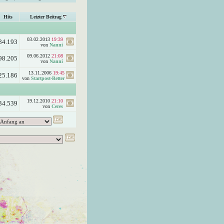
Hits
Letzter Beitrag
03.02.2013
19:39
84.193
von
Nanni
09.06.2012
21:08
98.205
von
Nanni
13.11.2006
19:45
25.186
von
Startpost-Retter
19.12.2010
21:10
34.539
von
Ceres