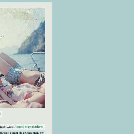
Hallo Gast [
Anmelden
|
Registrieren
]
ufügen
|
Forum als gelesen markieren