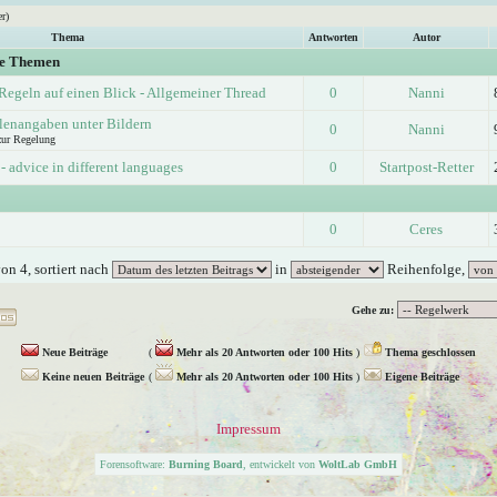
r)
Thema
Antworten
Autor
ge Themen
Regeln auf einen Blick - Allgemeiner Thread
0
Nanni
lenangaben unter Bildern
0
Nanni
zur Regelung
- advice in different languages
0
Startpost-Retter
0
Ceres
on 4, sortiert nach
in
Reihenfolge,
Gehe zu:
Neue Beiträge
(
Mehr als 20 Antworten oder 100 Hits
)
Thema geschlossen
Keine neuen Beiträge
(
Mehr als 20 Antworten oder 100 Hits
)
Eigene Beiträge
Impressum
Forensoftware:
Burning Board
, entwickelt von
WoltLab GmbH