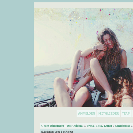
Gegen Bilderklau - Das Original
»
Prosa, Epik, Kunst
»
Schreibecke
»
(Moderiert von:
PanRises
)