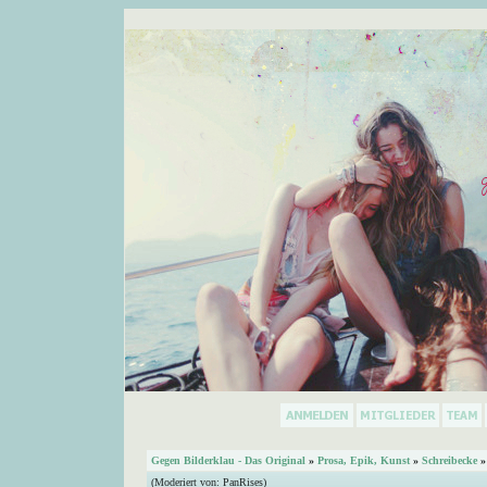
Gegen Bilderklau - Das Original
»
Prosa, Epik, Kunst
»
Schreibecke
»
(Moderiert von:
PanRises
)