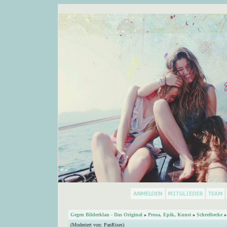
Gegen Bilderklau - Das Original
»
Prosa, Epik, Kunst
»
Schreibecke
»
(Moderiert von:
PanRises
)