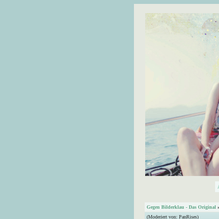
Gegen Bilderklau - Das Original
(Moderiert von:
PanRises
)