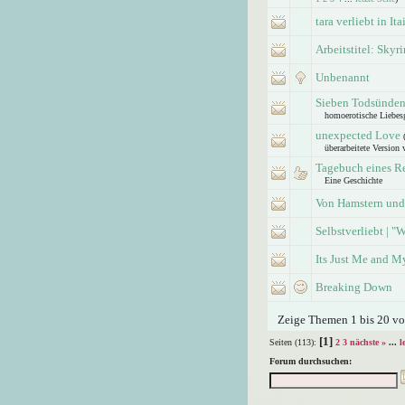
tara verliebt in Ita
Arbeitstitel: Skyr
Unbenannt
Sieben Todsünden |
homoerotische Liebes
unexpected Love
überarbeitete Version
Tagebuch eines Re
Eine Geschichte
Von Hamstern und
Selbstverliebt | "W
Its Just Me and My
Breaking Down
Zeige Themen 1 bis 20 von
[1]
Seiten (113):
2
3
nächste »
...
l
Forum durchsuchen: