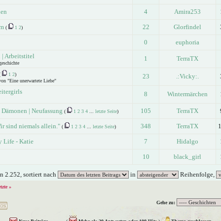
ien
4
Amira253
im
22
Glorfindel
(
1
2
)
0
euphoria
 Arbeitstitel
1
TerraTX
geschichte
(
1
2
)
23
.:Vicky:.
 von "Eine unerwartete Liebe"
itergirls
8
Wintermärchen
 Dämonen | Neufassung
105
TerraTX
(
1
2
3
4
...
letzte Seite
)
ir sind niemals allein."
348
TerraTX
(
1
2
3
4
...
letzte Seite
)
 Life - Katie
7
Hidalgo
10
black_girl
 2.252, sortiert nach
in
Reihenfolge,
etzte »
Gehe zu: