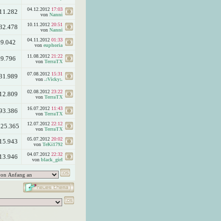
04.12.2012
17:03
11.282
von
Nanni
10.11.2012
20:51
32.478
von
Nanni
04.11.2012
01:33
9.042
von
euphoria
11.08.2012
21:22
9.796
von
TerraTX
07.08.2012
15:31
31.989
von
.:Vicky:.
02.08.2012
23:22
12.809
von
TerraTX
16.07.2012
11:43
93.386
von
TerraTX
12.07.2012
22:12
125.365
von
TerraTX
05.07.2012
20:02
15.943
von
TeKi1792
04.07.2012
22:32
13.946
von
black_girl