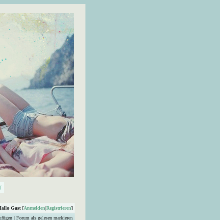
Hallo Gast [
Anmelden
|
Registrieren
]
ufügen
|
Forum als gelesen markieren