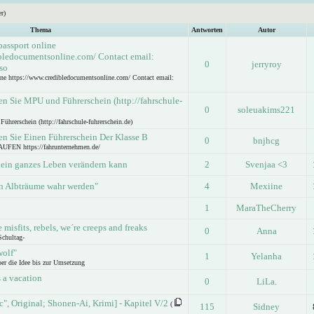
r)
Thema
Antworten
Autor
passport online
bledocumentsonline.com/ Contact email:
0
jerryroy
so
ine https://www.credibledocumentsonline.com/ Contact email:
en Sie MPU und Führerschein (http://fahrschule-
0
soleuakims221
hrerschein (http://fahrschule-fuhrerschein.de)
en Sie Einen Führerschein Der Klasse B
0
bnjhcg
N https://fahrunternehmen.de/
ein ganzes Leben verändern kann
2
Svenjaa <3
nn Albträume wahr werden"
4
Mexiine
1
MaraTheCherry
 misfits, rebels, we´re creeps and freaks
0
Anna
 Schultag-
wolf"
1
Yelanha
ber die Idee bis zur Umsetzung
's a vacation
0
LiLa.
", Original; Shonen-Ai, Krimi] - Kapitel V/2
(
115
Sidney