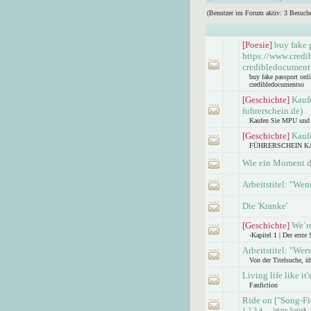
(Benutzer im Forum aktiv: 3 Besuche
[Poesie]
buy fake 
https://www.credi
credibledocument
buy fake passport onl
credibledocumentso
[Geschichte]
Kauf
fuhrerschein.de)
Kaufen Sie MPU und Fü
[Geschichte]
Kauf
FÜHRERSCHEIN KAUFE
Wie ein Moment d
Arbeitstitel: "We
Die 'Kranke'
[Geschichte]
We´re
-Kapitel 1 | Der erste
Arbeitstitel: "Wer
Von der Titelsuche, ü
Living life like it
Fanfiction
Ride on ["Song-Fic
1
2
3
4
...
letzte Seite
)