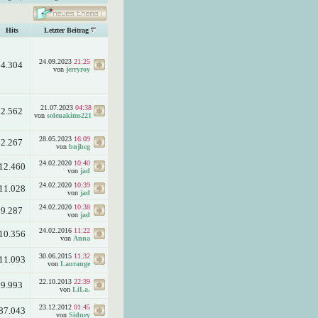
Hits
Letzter Beitrag
24.09.2023
21:25
4.304
von
jerryroy
21.07.2023
04:38
2.562
von
soleuakims221
28.05.2023
16:09
2.267
von
bnjhcg
24.02.2020
10:40
12.460
von
jad
24.02.2020
10:39
11.028
von
jad
24.02.2020
10:38
9.287
von
jad
24.02.2016
11:22
10.356
von
Anna
30.06.2015
11:32
11.093
von
Laurange
22.10.2013
22:39
9.993
von
LiLa.
23.12.2012
01:45
87.043
von
Sidney