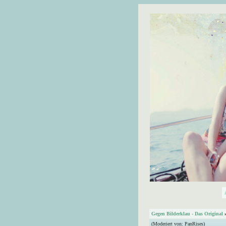
Gegen Bilderklau - Das Original
(Moderiert von:
PanRises
)