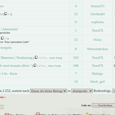
ien
4
Amira253
im
22
Glorfindel
(
1
2
)
0
euphoria
 Arbeitstitel
1
TerraTX
geschichte
(
1
2
)
23
.:Vicky:.
 von "Eine unerwartete Liebe"
itergirls
8
Wintermärchen
 Dämonen | Neufassung
105
TerraTX
(
1
2
3
4
...
letzte Seite
)
ir sind niemals allein."
348
TerraTX
(
1
2
3
4
...
letzte Seite
)
 Life - Katie
7
Hidalgo
10
black_girl
 2.252, sortiert nach
in
Reihenfolge,
etzte »
Gehe zu: