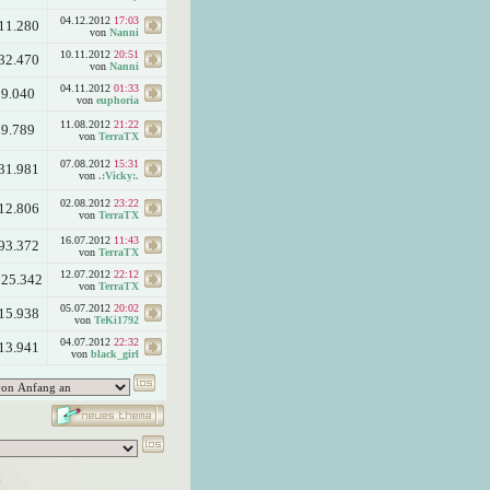
04.12.2012
17:03
11.280
von
Nanni
10.11.2012
20:51
32.470
von
Nanni
04.11.2012
01:33
9.040
von
euphoria
11.08.2012
21:22
9.789
von
TerraTX
07.08.2012
15:31
31.981
von
.:Vicky:.
02.08.2012
23:22
12.806
von
TerraTX
16.07.2012
11:43
93.372
von
TerraTX
12.07.2012
22:12
125.342
von
TerraTX
05.07.2012
20:02
15.938
von
TeKi1792
04.07.2012
22:32
13.941
von
black_girl