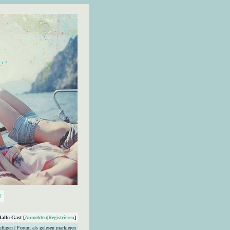
Hallo Gast [
Anmelden
|
Registrieren
]
ufügen
|
Forum als gelesen markieren