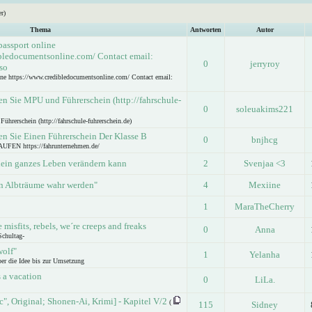
r)
Thema
Antworten
Autor
passport online
bledocumentsonline.com/ Contact email:
0
jerryroy
so
ine https://www.credibledocumentsonline.com/ Contact email:
en Sie MPU und Führerschein (http://fahrschule-
0
soleuakims221
hrerschein (http://fahrschule-fuhrerschein.de)
en Sie Einen Führerschein Der Klasse B
0
bnjhcg
N https://fahrunternehmen.de/
ein ganzes Leben verändern kann
2
Svenjaa <3
nn Albträume wahr werden"
4
Mexiine
1
MaraTheCherry
 misfits, rebels, we´re creeps and freaks
0
Anna
 Schultag-
wolf"
1
Yelanha
ber die Idee bis zur Umsetzung
's a vacation
0
LiLa.
", Original; Shonen-Ai, Krimi] - Kapitel V/2
(
115
Sidney