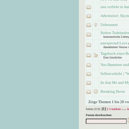
tara verliebt in Ita
Arbeitstitel: Skyr
Unbenannt
Sieben Todsünden |
homoerotische Liebes
unexpected Love
überarbeitete Version
Tagebuch eines Re
Eine Geschichte
Von Hamstern und
Selbstverliebt | "W
Its Just Me and My
Breaking Down
Zeige Themen 1 bis 20 von
[1]
Seiten (113):
2
3
nächste »
...
l
Forum durchsuchen: