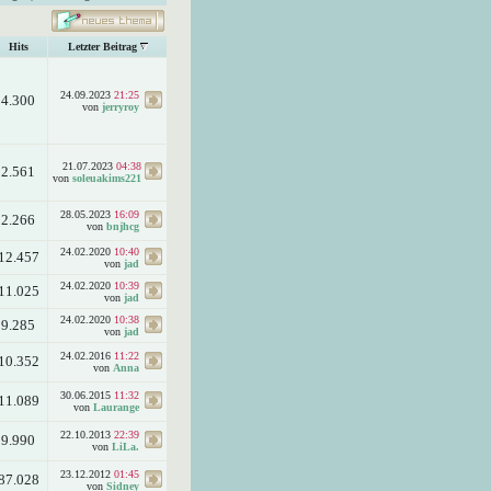
Hits
Letzter Beitrag
24.09.2023
21:25
4.300
von
jerryroy
21.07.2023
04:38
2.561
von
soleuakims221
28.05.2023
16:09
2.266
von
bnjhcg
24.02.2020
10:40
12.457
von
jad
24.02.2020
10:39
11.025
von
jad
24.02.2020
10:38
9.285
von
jad
24.02.2016
11:22
10.352
von
Anna
30.06.2015
11:32
11.089
von
Laurange
22.10.2013
22:39
9.990
von
LiLa.
23.12.2012
01:45
87.028
von
Sidney