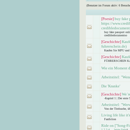
(Benutzer im Forum aktiv: 6 Besuche
[Poesie]
buy fake 
https://www.credi
credibledocument
buy fake passport onl
credibledocumentso
[Geschichte]
Kauf
fuhrerschein.de)
Kaufen Sie MPU und Fü
[Geschichte]
Kauf
FÜHRERSCHEIN KAUFE
Wie ein Moment d
Arbeitstitel: "We
Die 'Kranke'
[Geschichte]
We´re
-Kapitel 1 | Der erste
Arbeitstitel: "Wer
Von der Titelsuche, ü
Living life like it
Fanfiction
Ride on ["Song-Fic
1
2
3
4
...
letzte Seite
)