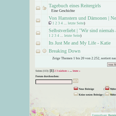
Tagebuch eines Reitergirls
Eine Geschichte
Von Hamstern und Dämonen | Ne
1
2
3
4
...
letzte Seite
)
Selbstverliebt | "Wir sind niemals 
1
2
3
4
...
letzte Seite
)
Its Just Me and My Life - Katie
Breaking Down
Zeige Themen 1 bis 20 von 2.252, sortiert n
[1]
Seiten (113):
2
3
nächste »
...
letzte »
Forum durchsuchen:
Neue Beiträge
(
Mehr 
Keine neuen Beiträge
(
Mehr 
Forensoftware:
Burni