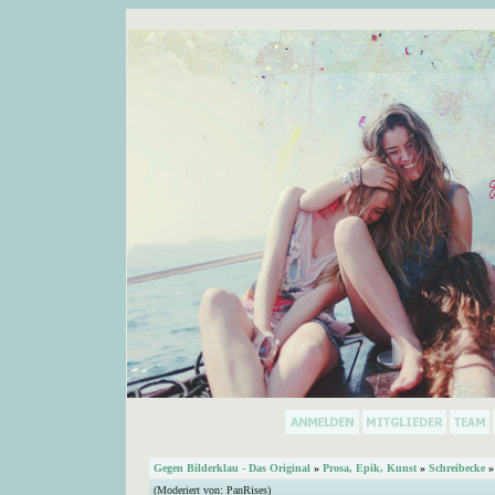
Gegen Bilderklau - Das Original
»
Prosa, Epik, Kunst
»
Schreibecke
»
(Moderiert von:
PanRises
)