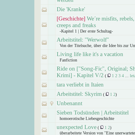
Die 'Kranke'
[Geschichte]
We´re misfits, rebels
creeps and freaks
-Kapitel 1 | Der erste Schultag-
Arbeitstitel: "Werwolf"
Von der Titelsuche, über die Idee bis zur U
Living life like it's a vacation
Fanfiction
Ride on ["Song-Fic", Original; S
Krimi] - Kapitel V/2
(
1
2
3
4
...
let
tara verliebt in Itaien
Arbeitstitel: Skyrim
(
1
2
)
Unbenannt
Sieben Todsünden | Arbeitstitel
homoerotische Liebesgeschichte
unexpected Love
(
1
2
)
überarbeitete Version von "Eine unerwartet