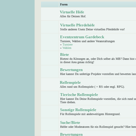
Foren
Virtuelle Höfe
Alles für Deinen Hof.
Virtuelle Pferdehöfe
Stelle anderen Usern Deine virtuellen Pferdehöfe vor!
Eventzentrum Gardebeck
Turniere, Wahlen und andere Veranstaltungen
»
Turniere
»
Wahlen
Biete
Bietest du Körungen an, oder Dich selber als MB? Dann bist 
in dieser Area genau richtig!
Bewertungen
Hier kannst Du unfertige Projekte vorstellen und bewerten las
Rollenspiele
Alles rund um Rollenspiele ( = RS oder engl. RPG).
Tierische Rollenspiele
Hier kannst Du Deine Rollenspiele vorstellen, die sich rund 
Tiere drehen.
Sonstige Rollenspiele
Für Rollenspiele mit anderweitigem Hintergrund.
Suche/Biete
Helfer oder Moderatoren für ein Rollenspiel gesucht? Hier here
Bewertungen