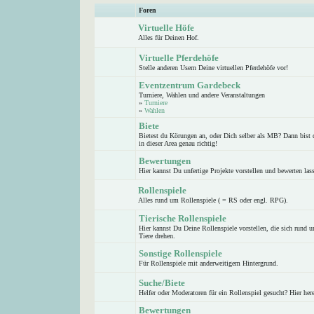
Foren
Virtuelle Höfe
Alles für Deinen Hof.
Virtuelle Pferdehöfe
Stelle anderen Usern Deine virtuellen Pferdehöfe vor!
Eventzentrum Gardebeck
Turniere, Wahlen und andere Veranstaltungen
»
Turniere
»
Wahlen
Biete
Bietest du Körungen an, oder Dich selber als MB? Dann bist 
in dieser Area genau richtig!
Bewertungen
Hier kannst Du unfertige Projekte vorstellen und bewerten las
Rollenspiele
Alles rund um Rollenspiele ( = RS oder engl. RPG).
Tierische Rollenspiele
Hier kannst Du Deine Rollenspiele vorstellen, die sich rund 
Tiere drehen.
Sonstige Rollenspiele
Für Rollenspiele mit anderweitigem Hintergrund.
Suche/Biete
Helfer oder Moderatoren für ein Rollenspiel gesucht? Hier here
Bewertungen