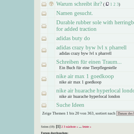
Warum schreibt ihr?
(
1
2
3
)
Namen gesucht.
Durable rubber sole with herringb
for added traction
adidas buty do
adidas crazy byw lvl x pharrell
adidas crazy byw lvl x pharrell
Schreiben für einen Traum...
Ein Buch für eine Tierpflegestelle
nike air max 1 goedkoop
nike air max 1 goedkoop
nike air huarache hyperlocal lond
nike air huarache hyperlocal london
Suche Ideen
Zeige Themen 1 bis 20 von 363, sortiert nach
[1]
Seiten (19):
2
3
nächste »
...
letzte »
Forum durchsuchen: