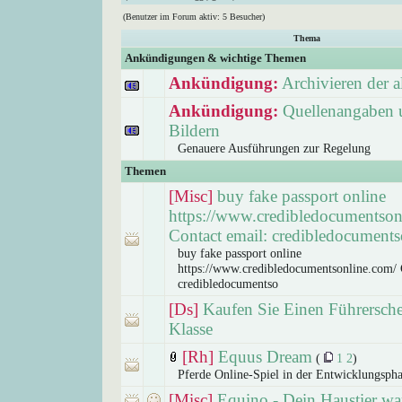
(Benutzer im Forum aktiv: 5 Besucher)
Thema
Ankündigungen & wichtige Themen
Ankündigung:
Archivieren der 
Ankündigung:
Quellenangaben 
Bildern
Genauere Ausführungen zur Regelung
Themen
[Misc]
buy fake passport online
https://www.credibledocumentson
Contact email: credibledocuments
buy fake passport online
https://www.credibledocumentsonline.com/ 
credibledocumentso
[Ds]
Kaufen Sie Einen Führersch
Klasse
[Rh]
Equus Dream
(
1
2
)
Pferde Online-Spiel in der Entwicklungsph
[Misc]
Equino - Dein Haustier war