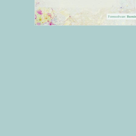
Forensoftware:
Burni