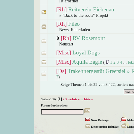
Ist eröffnet
[Rh]
Reitverein Eichenau
» "Back to the roots" Projekt
[Rh]
Fileo
News: Reiterladen
[Rh]
RV Rosemont
Neustart
[Misc]
Loyal Dogs
[Misc]
Aquila Eagle
(
1
2
3
4
...
let
[Ds]
Trakehnergestüt Greetsiel » R
2
)
Zeige Themen 1 bis 22 von 3.422, sortiert n
[1]
Seiten (156):
2
3
nächste »
...
letzte »
Forum durchsuchen:
Neue Beiträge
(
Mehr 
Keine neuen Beiträge
(
Mehr 