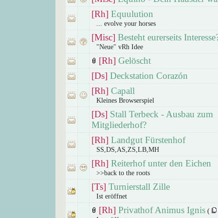
[Rh]
Equulution
... evolve your horses
[Misc]
Besteht eurerseits Interesse
"Neue" vRh Idee
[Rh]
Gelöscht
[Ds]
Deckstation Corazón
[Rh]
Capall
Kleines Browserspiel
[Ds]
Stall Terbeck - Ausbau zum
Mitgliederhof?
[Rh]
Landgut Fürstenhof
SS,DS,AS,ZS,LB,MH
[Rh]
Reiterhof unter den Eichen
>>back to the roots
[Ts]
Turnierstall Zille
Ist eröffnet
[Rh]
Privathof Animus Ignis
(