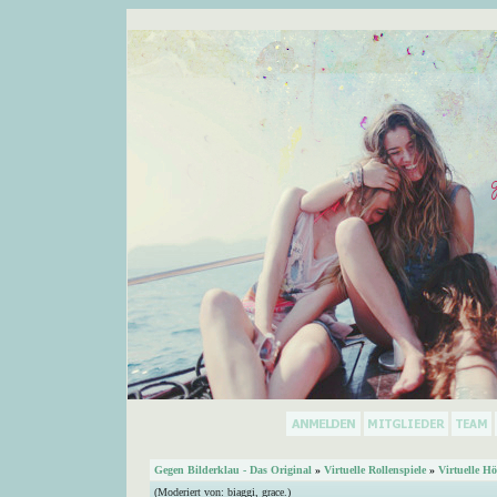
Gegen Bilderklau - Das Original
»
Virtuelle Rollenspiele
»
Virtuelle Hö
(Moderiert von:
biaggi
,
grace.
)