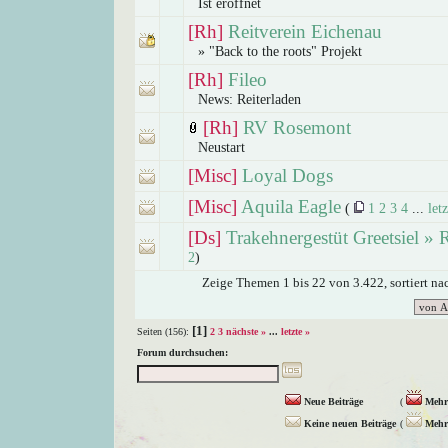
Ist eröffnet
[Rh]
Reitverein Eichenau
» "Back to the roots" Projekt
[Rh]
Fileo
News: Reiterladen
[Rh]
RV Rosemont
Neustart
[Misc]
Loyal Dogs
[Misc]
Aquila Eagle
(
1
2
3
4
...
let
[Ds]
Trakehnergestüt Greetsiel » R
2
)
Zeige Themen 1 bis 22 von 3.422, sortiert n
[1]
Seiten (156):
2
3
nächste »
...
letzte »
Forum durchsuchen:
Neue Beiträge
(
Mehr 
Keine neuen Beiträge
(
Mehr 