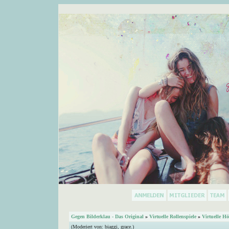
Gegen Bilderklau - Das Original
»
Virtuelle Rollenspiele
»
Virtuelle Hö
(Moderiert von:
biaggi
,
grace.
)