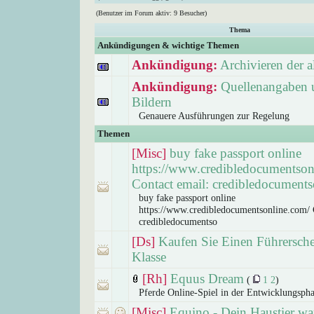
(Benutzer im Forum aktiv: 9 Besucher)
Thema
Ankündigungen & wichtige Themen
Ankündigung:
Archivieren der 
Ankündigung:
Quellenangaben 
Bildern
Genauere Ausführungen zur Regelung
Themen
[Misc]
buy fake passport online
https://www.credibledocumentson
Contact email: credibledocuments
buy fake passport online
https://www.credibledocumentsonline.com/ 
credibledocumentso
[Ds]
Kaufen Sie Einen Führersch
Klasse
[Rh]
Equus Dream
(
1
2
)
Pferde Online-Spiel in der Entwicklungsph
[Misc]
Equino - Dein Haustier war