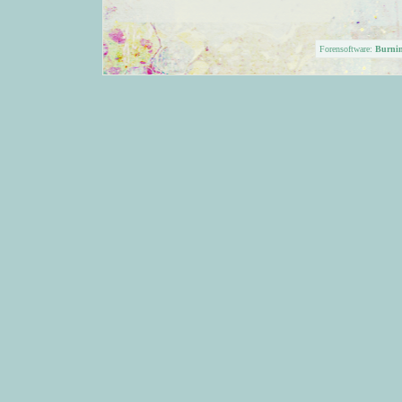
Forensoftware:
Burni