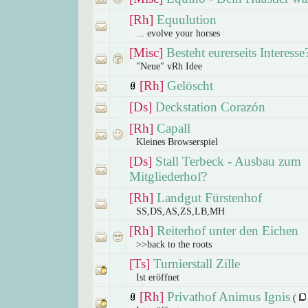
[Rh]
Equulution
... evolve your horses
[Misc]
Besteht eurerseits Interesse
"Neue" vRh Idee
[Rh]
Gelöscht
[Ds]
Deckstation Corazón
[Rh]
Capall
Kleines Browserspiel
[Ds]
Stall Terbeck - Ausbau zum
Mitgliederhof?
[Rh]
Landgut Fürstenhof
SS,DS,AS,ZS,LB,MH
[Rh]
Reiterhof unter den Eichen
>>back to the roots
[Ts]
Turnierstall Zille
Ist eröffnet
[Rh]
Privathof Animus Ignis
(