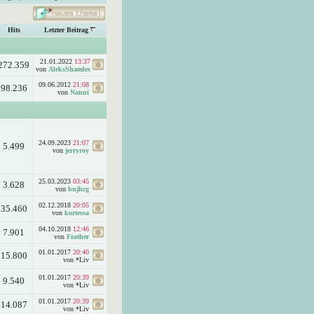
Hits
Letzter Beitrag
21.01.2022
13:37
272.359
von
AleksShamles
09.06.2012
21:08
98.236
von
Nanni
24.09.2023
21:07
5.499
von
jerryroy
25.03.2023
03:45
3.628
von
bnjhcg
02.12.2018
20:05
35.460
von
kortessa
04.10.2018
12:46
7.901
von
Feather
01.01.2017
20:40
15.800
von *Liv
01.01.2017
20:39
9.540
von *Liv
01.01.2017
20:39
14.087
von *Liv