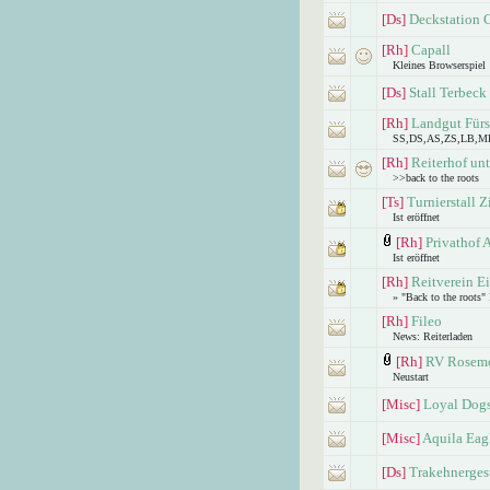
[Ds]
Deckstation 
[Rh]
Capall
Kleines Browserspiel
[Ds]
Stall Terbeck
[Rh]
Landgut Fürs
SS,DS,AS,ZS,LB,M
[Rh]
Reiterhof un
>>back to the roots
[Ts]
Turnierstall Z
Ist eröffnet
[Rh]
Privathof 
Ist eröffnet
[Rh]
Reitverein E
» "Back to the roots" 
[Rh]
Fileo
News: Reiterladen
[Rh]
RV Rosem
Neustart
[Misc]
Loyal Dog
[Misc]
Aquila Eag
[Ds]
Trakehnergest