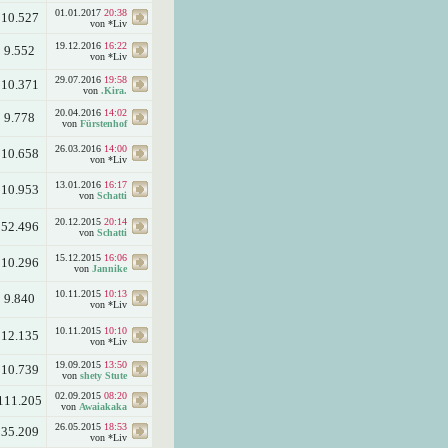
01.01.2017
20:38
10.527
von *Liv
19.12.2016
16:22
9.552
von *Liv
29.07.2016
19:58
10.371
von
.Kira.
20.04.2016
14:02
9.778
von
Fürstenhof
26.03.2016
14:00
10.658
von *Liv
13.01.2016
16:17
10.953
von
Schatti
20.12.2015
20:14
52.496
von
Schatti
15.12.2015
16:06
10.296
von
Jannike
10.11.2015
10:13
9.840
von *Liv
10.11.2015
10:10
12.135
von *Liv
19.09.2015
13:50
10.739
von
shety Stute
02.09.2015
08:20
111.205
von
Awaiakaka
26.05.2015
18:53
35.209
von *Liv