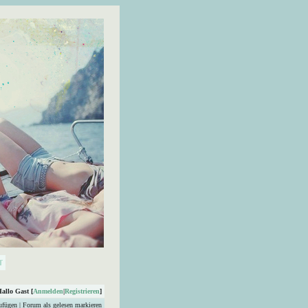
Hallo Gast [
Anmelden
|
Registrieren
]
ufügen
|
Forum als gelesen markieren