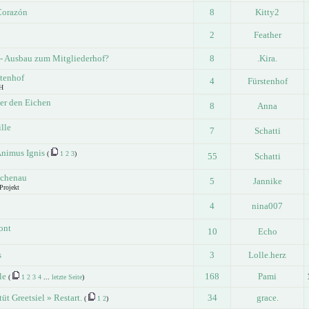
Corazón
8
Kitty2
2
Feather
 - Ausbau zum Mitgliederhof?
8
.Kira.
tenhof
4
Fürstenhof
H
ter den Eichen
8
Anna
ille
7
Schatti
Animus Ignis
(
1
2
3
)
55
Schatti
ichenau
5
Jannike
Projekt
4
nina007
ont
10
Echo
s
3
Lolle.herz
le
168
Pami
(
1
2
3
4
...
letzte Seite
)
üt Greetsiel » Restart.
34
grace.
(
1
2
)