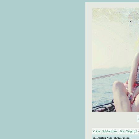
Gegen Bilderklau - Das Original
(Moderiert von:
biaggi
,
grace.
)