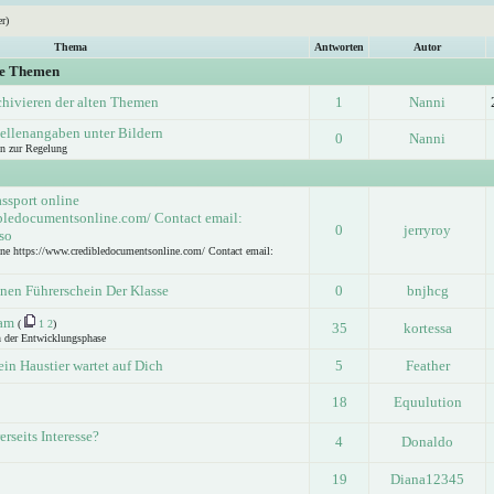
r)
Thema
Antworten
Autor
ge Themen
chivieren der alten Themen
1
Nanni
ellenangaben unter Bildern
0
Nanni
n zur Regelung
ssport online
bledocumentsonline.com/ Contact email:
0
jerryroy
so
ine https://www.credibledocumentsonline.com/ Contact email:
nen Führerschein Der Klasse
0
bnjhcg
am
(
1
2
)
35
kortessa
n der Entwicklungsphase
in Haustier wartet auf Dich
5
Feather
18
Equulution
erseits Interesse?
4
Donaldo
19
Diana12345