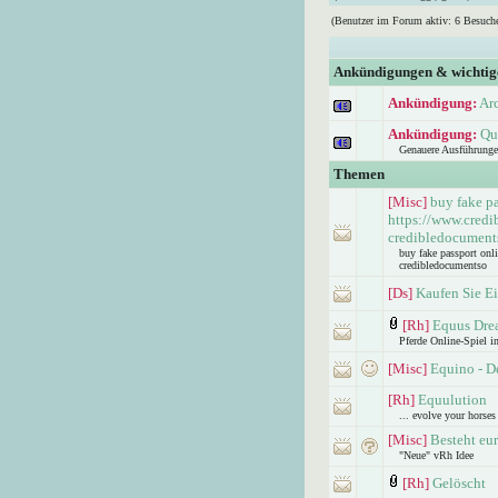
(Benutzer im Forum aktiv: 6 Besuche
Ankündigungen & wichti
Ankündigung:
Ar
Ankündigung:
Qu
Genauere Ausführunge
Themen
[Misc]
buy fake pa
https://www.credi
credibledocument
buy fake passport onl
credibledocumentso
[Ds]
Kaufen Sie Ei
[Rh]
Equus Dre
Pferde Online-Spiel i
[Misc]
Equino - De
[Rh]
Equulution
... evolve your horses
[Misc]
Besteht eur
"Neue" vRh Idee
[Rh]
Gelöscht