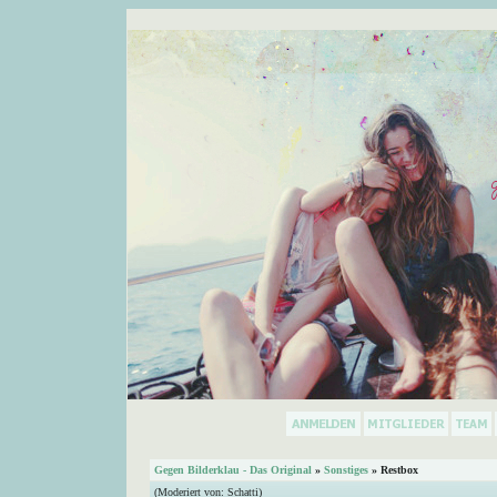
Gegen Bilderklau - Das Original
»
Sonstiges
» Restbox
(Moderiert von:
Schatti
)