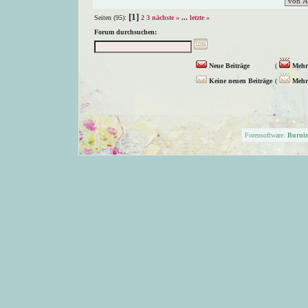
[1]
Seiten (95):
2
3
nächste »
...
letzte »
Forum durchsuchen:
Neue Beiträge
(
Mehr 
Keine neuen Beiträge
(
Mehr 
Forensoftware:
Burni