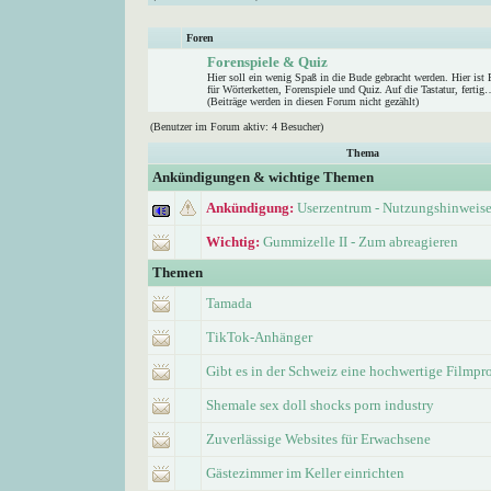
Foren
Forenspiele & Quiz
Hier soll ein wenig Spaß in die Bude gebracht werden. Hier ist 
für Wörterketten, Forenspiele und Quiz. Auf die Tastatur, fertig
(Beiträge werden in diesen Forum nicht gezählt)
(Benutzer im Forum aktiv: 4 Besucher)
Thema
Ankündigungen & wichtige Themen
Ankündigung:
Userzentrum - Nutzungshinweis
Wichtig:
Gummizelle II - Zum abreagieren
Themen
Tamada
TikTok-Anhänger
Gibt es in der Schweiz eine hochwertige Filmp
Shemale sex doll shocks porn industry
Zuverlässige Websites für Erwachsene
Gästezimmer im Keller einrichten