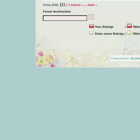
[1]
Seiten (838):
2
3
nächste »
...
letzte »
Forum durchsuchen:
Neue Beiträge
(
Mehr 
Keine neuen Beiträge
(
Mehr 
Forensoftware:
Burni