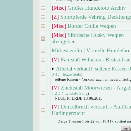
[Misc]
Großes Hundefoto Archiv
[Z]
Sportpferde Vehring Deckheng
[Misc]
Border Collie Welpen
[Misc]
Sibirische Husky Welpen
abzugeben
Mitbesitzer/in | Virtuelle Hundefar
[V]
Fahrstall Williams - Bestandsa
Allertal verkauft: seltene Rassen 
3
4
...
letzte Seite
)
seltene Rassen - Verkauf auch an neue/unferti
[V]
Zuchtstall Moorwiesen - Abga
1
2
3
4
...
letzte Seite
)
NEUE PFERDE 18.06.2015
[V]
Dinkelbruch verkauft - Auflös
Haflingerzucht
Zeige Themen 1 bis 22 von 18.417, sortiert n