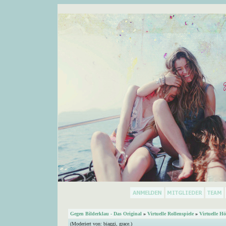
Gegen Bilderklau - Das Original
»
Virtuelle Rollenspiele
»
Virtuelle Hö
(Moderiert von:
biaggi
,
grace.
)