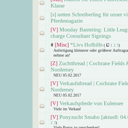
Klasse
[s] netten Schreiberling für unser vi
Pferdemagazin
[V]
Monday Bantering: Little Leag
charge Consultant Signings
[Misc]
*Livs Hofhilfe
(
1
2
3
)
Anfertigung kleinerer oder größerer Auftragsa
nehme an!
[Z]
Zuchtthread | Cochrane Fields 
Norderney
NEU 05.02.2017
[V]
Verkaufsthread | Cochrane Fiel
Norderney
NEU 05.02.2017
[V]
Verkaufspferde von Eulensee
Viele im Verkauf
[V]
Ponyzucht Smaho [aktuell: 04.
2
3
)
Viele Ponys zu verschenken!