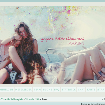
»
Virtuelle Rollenspiele
»
Virtuelle Höfe
» Biete
» 
Forum zu Favoriten hinz