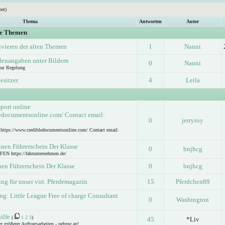
her)
Thema
Antworten
Autor
ge Themen
ivieren der alten Themen
1
Nanni
lenangaben unter Bildern
0
Nanni
zur Regelung
esitzer
4
Leila
sport online
ledocumentsonline.com/ Contact email:
0
jerryroy
e https://www.credibledocumentsonline.com/ Contact email:
inen Führerschein Der Klasse
0
bnjhcg
https://fahrunternehmen.de/
nen Führerschein Der Klasse
0
bnjhcg
ling für unser virt. Pferdemagazin
15
Pferdchen89
g: Little League Free of charge Consultant
0
Washington
ilfe
(
1
2
3
)
45
*Liv
er größerer Auftragsarbeiten - nehme an!