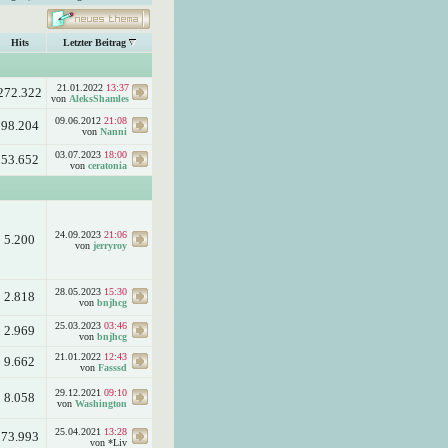
Hits
Letzter Beitrag
21.01.2022
13:37
272.322
von
AleksShamles
09.06.2012
21:08
98.204
von
Nanni
03.07.2023
18:00
53.652
von
ceratonia
24.09.2023
21:06
5.200
von
jerryroy
28.05.2023
15:30
2.818
von
bnjhcg
25.03.2023
03:46
2.969
von
bnjhcg
21.01.2022
12:43
9.662
von
Fasssd
29.12.2021
09:10
8.058
von
Washington
25.04.2021
13:28
73.993
von *Liv