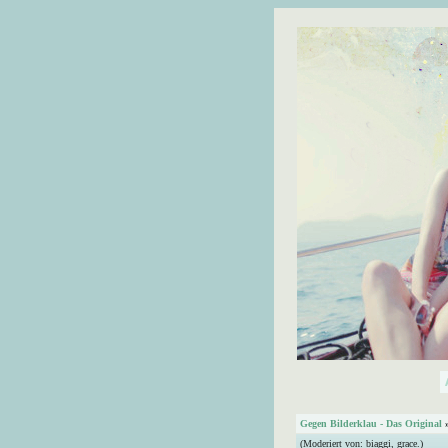
Gegen Bilderklau - Das Original
(Moderiert von:
biaggi
,
grace.
)