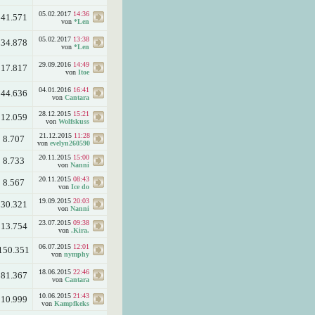
05.02.2017
14:36
41.571
von
*Len
05.02.2017
13:38
34.878
von
*Len
29.09.2016
14:49
17.817
von
Itoe
04.01.2016
16:41
44.636
von
Cantara
28.12.2015
15:21
12.059
von
Wolfskuss
21.12.2015
11:28
8.707
von
evelyn260590
20.11.2015
15:00
8.733
von
Nanni
20.11.2015
08:43
8.567
von
Ice do
19.09.2015
20:03
30.321
von
Nanni
23.07.2015
09:38
13.754
von
.Kira.
06.07.2015
12:01
150.351
von
nymphy
18.06.2015
22:46
81.367
von
Cantara
10.06.2015
21:43
10.999
von
Kampfkeks