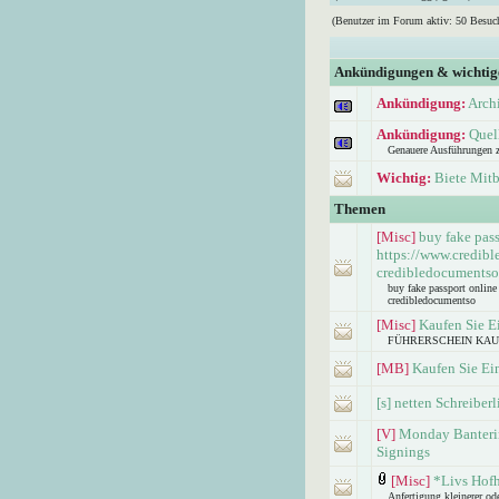
(Benutzer im Forum aktiv: 50 Besuc
Ankündigungen & wichti
Ankündigung:
Arch
Ankündigung:
Quel
Genauere Ausführungen 
Wichtig:
Biete Mitb
Themen
[Misc]
buy fake pas
https://www.credib
credibledocumentso
buy fake passport onlin
credibledocumentso
[Misc]
Kaufen Sie E
FÜHRERSCHEIN KAUFEN 
[MB]
Kaufen Sie Ei
[s] netten Schreiber
[V]
Monday Banterin
Signings
[Misc]
*Livs Hofh
Anfertigung kleinerer od