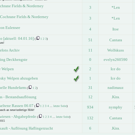
ochrane Fields & Norderney
3
*Len
| Cochrane Fields & Norderney
3
*Len
von Eulensee
4
Itoe
 [aktuell: 04.01.16]
(
1
2
3
)
51
Cantara
ken!
foto Archiv
11
Wolfskuss
ring Deckhengste
0
evelyn260590
e Welpen
2
Ice do
usky Welpen abzugeben
1
Ice do
tuelle Hundefarm
31
nadimauz
(
1
2
)
ms - Bestandsauflösung
12
.Kira.
 seltene Rassen 06.07
(
1
2
3
4
...
letzte Seite
)
934
nymphy
 auch an neue/unfertige Höfe!
wiesen - Abgabepferde
(
1
2
3
4
...
letzte Seite
)
132
Cantara
2015
kauft - Auflösung Haflingerzucht
6
.Kira.