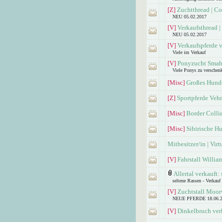
[Z]
Zuchtthread | C
NEU 05.02.2017
[V]
Verkaufsthread 
NEU 05.02.2017
[V]
Verkaufspferde 
Viele im Verkauf
[V]
Ponyzucht Smaho
Viele Ponys zu verschen
[Misc]
Großes Hunde
[Z]
Sportpferde Veh
[Misc]
Border Colli
[Misc]
Sibirische H
Mitbesitzer/in | Vir
[V]
Fahrstall Willia
Allertal verkauft:
seltene Rassen - Verkauf
[V]
Zuchtstall Moor
NEUE PFERDE 18.06.
[V]
Dinkelbruch ver