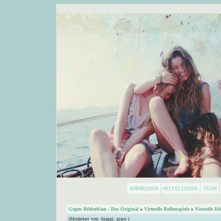
Gegen Bilderklau - Das Original
»
Virtuelle Rollenspiele
»
Virtuelle Hö
(Moderiert von:
biaggi
,
grace.
)