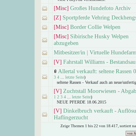
[Misc]
Großes Hundefoto Archiv
[Z]
Sportpferde Vehring Deckheng
[Misc]
Border Collie Welpen
[Misc]
Sibirische Husky Welpen
abzugeben
Mitbesitzer/in | Virtuelle Hundefar
[V]
Fahrstall Williams - Bestandsa
Allertal verkauft: seltene Rassen 
3
4
...
letzte Seite
)
seltene Rassen - Verkauf auch an neue/unferti
[V]
Zuchtstall Moorwiesen - Abga
1
2
3
4
...
letzte Seite
)
NEUE PFERDE 18.06.2015
[V]
Dinkelbruch verkauft - Auflös
Haflingerzucht
Zeige Themen 1 bis 22 von 18.417, sortiert n