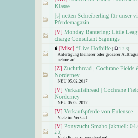
Klasse
[s] netten Schreiberling für unser vi
Pferdemagazin
[V]
Monday Bantering: Little Leag
charge Consultant Signings
[Misc]
*Livs Hofhilfe
(
1
2
3
)
Anfertigung kleinerer oder größerer Auftragsa
nehme an!
[Z]
Zuchtthread | Cochrane Fields 
Norderney
NEU 05.02.2017
[V]
Verkaufsthread | Cochrane Fiel
Norderney
NEU 05.02.2017
[V]
Verkaufspferde von Eulensee
Viele im Verkauf
[V]
Ponyzucht Smaho [aktuell: 04.
2
3
)
Viele Ponys zu verschenken!