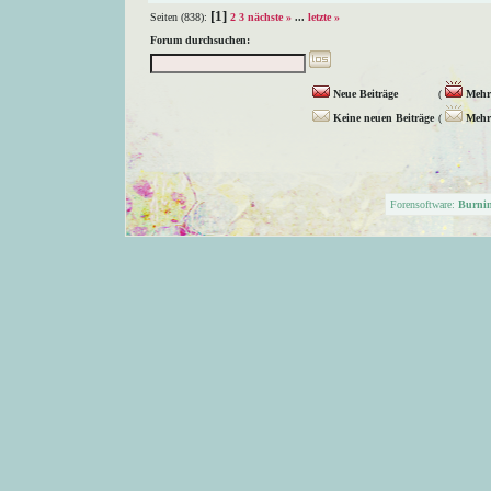
[1]
Seiten (838):
2
3
nächste »
...
letzte »
Forum durchsuchen:
Neue Beiträge
(
Mehr 
Keine neuen Beiträge
(
Mehr 
Forensoftware:
Burni