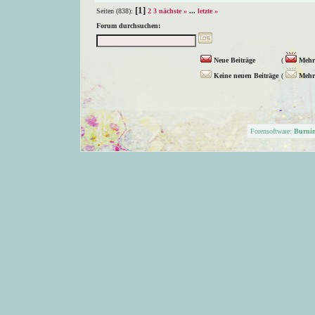
[1]
Seiten (838):
2
3
nächste »
...
letzte »
Forum durchsuchen:
Neue Beiträge
(
Mehr 
Keine neuen Beiträge
(
Mehr 
Forensoftware:
Burni