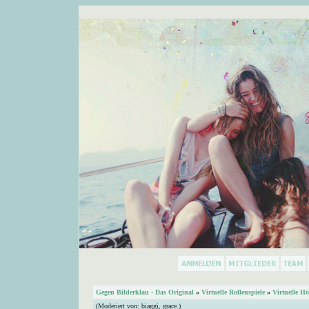
Gegen Bilderklau - Das Original
»
Virtuelle Rollenspiele
»
Virtuelle Hö
(Moderiert von:
biaggi
,
grace.
)