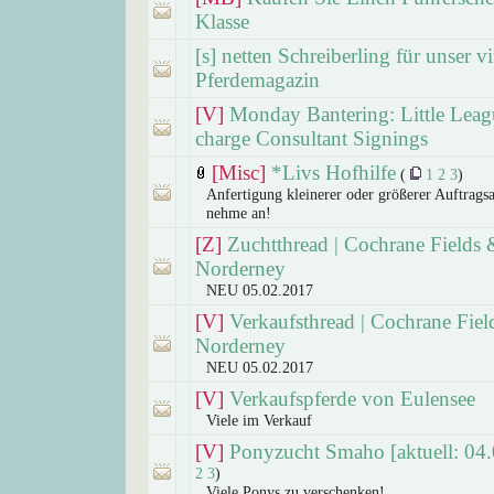
Klasse
[s] netten Schreiberling für unser vi
Pferdemagazin
[V]
Monday Bantering: Little Leag
charge Consultant Signings
[Misc]
*Livs Hofhilfe
(
1
2
3
)
Anfertigung kleinerer oder größerer Auftragsa
nehme an!
[Z]
Zuchtthread | Cochrane Fields 
Norderney
NEU 05.02.2017
[V]
Verkaufsthread | Cochrane Fiel
Norderney
NEU 05.02.2017
[V]
Verkaufspferde von Eulensee
Viele im Verkauf
[V]
Ponyzucht Smaho [aktuell: 04.
2
3
)
Viele Ponys zu verschenken!