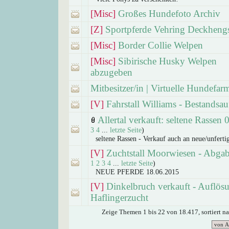
[Misc]
Großes Hundefoto Archiv
[Z]
Sportpferde Vehring Deckheng
[Misc]
Border Collie Welpen
[Misc]
Sibirische Husky Welpen
abzugeben
Mitbesitzer/in | Virtuelle Hundefar
[V]
Fahrstall Williams - Bestandsa
Allertal verkauft: seltene Rassen 
3
4
...
letzte Seite
)
seltene Rassen - Verkauf auch an neue/unferti
[V]
Zuchtstall Moorwiesen - Abga
1
2
3
4
...
letzte Seite
)
NEUE PFERDE 18.06.2015
[V]
Dinkelbruch verkauft - Auflös
Haflingerzucht
Zeige Themen 1 bis 22 von 18.417, sortiert n