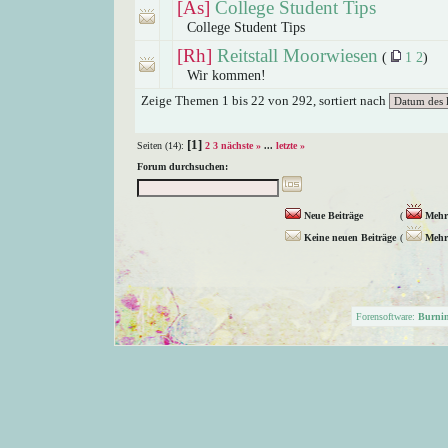
[As]
College Student Tips
College Student Tips
[Rh]
Reitstall Moorwiesen
(
1
2
)
Wir kommen!
Zeige Themen 1 bis 22 von 292, sortiert nach
[1]
Seiten (14):
2
3
nächste »
...
letzte »
Forum durchsuchen:
Neue Beiträge
(
Mehr 
Keine neuen Beiträge
(
Mehr 
Forensoftware:
Burni