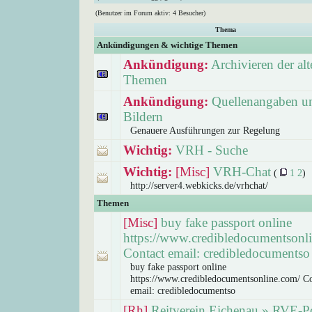
(Benutzer im Forum aktiv: 4 Besucher)
Thema
Ankündigungen & wichtige Themen
Ankündigung:
Archivieren der alt
Themen
Ankündigung:
Quellenangaben un
Bildern
Genauere Ausführungen zur Regelung
Wichtig:
VRH - Suche
Wichtig:
[Misc]
VRH-Chat
(
1
2
)
http://server4.webkicks.de/vrhchat/
Themen
[Misc]
buy fake passport online
https://www.credibledocumentsonl
Contact email: credibledocumentso
buy fake passport online
https://www.credibledocumentsonline.com/ Co
email: credibledocumentso
[Rh]
Reitverein Eichenau » RVE-P