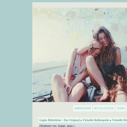
Gegen Bilderklau - Das Original
»
Virtuelle Rollenspiele
»
Virtuelle Hö
(Moderiert von:
biaggi
,
grace.
)