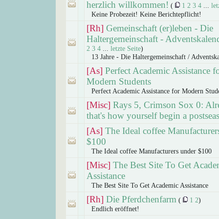
herzlich willkommen!
(
1
2
3
4
...
let
Keine Probezeit! Keine Berichtepflicht!
[Rh]
Gemeinschaft (er)leben - Die
Haltergemeinschaft - Adventskalen
2
3
4
...
letzte Seite
)
13 Jahre - Die Haltergemeinschaft / Adventsk
[As]
Perfect Academic Assistance f
Modern Students
Perfect Academic Assistance for Modern Stud
[Misc]
Rays 5, Crimson Sox 0: Alr
that's how yourself begin a postsea
[As]
The Ideal coffee Manufacturer
$100
The Ideal coffee Manufacturers under $100
[Misc]
The Best Site To Get Acade
Assistance
The Best Site To Get Academic Assistance
[Rh]
Die Pferdchenfarm
(
1
2
)
Endlich eröffnet!