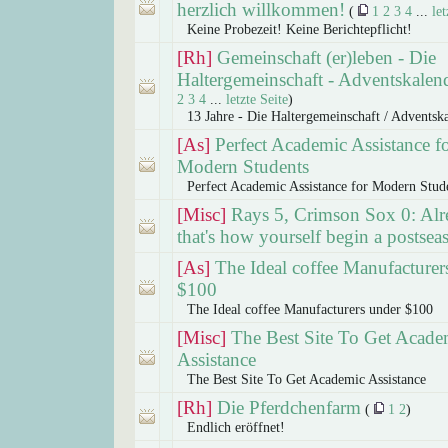
herzlich willkommen!
(
1
2
3
4
...
let
Keine Probezeit! Keine Berichtepflicht!
[Rh]
Gemeinschaft (er)leben - Die
Haltergemeinschaft - Adventskalen
2
3
4
...
letzte Seite
)
13 Jahre - Die Haltergemeinschaft / Adventsk
[As]
Perfect Academic Assistance f
Modern Students
Perfect Academic Assistance for Modern Stud
[Misc]
Rays 5, Crimson Sox 0: Alr
that's how yourself begin a postsea
[As]
The Ideal coffee Manufacturer
$100
The Ideal coffee Manufacturers under $100
[Misc]
The Best Site To Get Acade
Assistance
The Best Site To Get Academic Assistance
[Rh]
Die Pferdchenfarm
(
1
2
)
Endlich eröffnet!