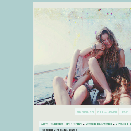
Gegen Bilderklau - Das Original
»
Virtuelle Rollenspiele
»
Virtuelle Hö
(Moderiert von:
biaggi
,
grace.
)