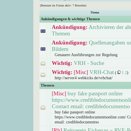
(Benutzer im Forum aktiv: 7 Besucher)
Thema
Ankündigungen & wichtige Themen
Ankündigung:
Archivieren der alt
Themen
Ankündigung:
Quellenangaben un
Bildern
Genauere Ausführungen zur Regelung
Wichtig:
VRH - Suche
Wichtig:
[Misc]
VRH-Chat
(
1
2
)
http://server4.webkicks.de/vrhchat/
Themen
[Misc]
buy fake passport online
https://www.credibledocumentsonl
Contact email: credibledocumentso
buy fake passport online
https://www.credibledocumentsonline.com/ Co
email: credibledocumentso
[Rh]
Reitverein Eichenau » RVE-P