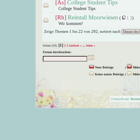
[As]
College Student Tips
College Student Tips
[Rh]
Reitstall Moorwiesen
(
1
2
)
Wir kommen!
Zeige Themen 1 bis 22 von 292, sortiert nach
[1]
Seiten (14):
2
3
nächste »
...
letzte »
Forum durchsuchen:
Neue Beiträge
(
Mehr 
Keine neuen Beiträge
(
Mehr 
Forensoftware:
Burni