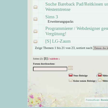
Suche Bareback Pad/Reitkissen u
Westerntrense
Sims 3
Erweiterungspacks
Programmierer / Webdesigner gesu
Vergütung!
[S] LG-Zaum
Zeige Themen 1 bis 21 von 23, sortiert nach
[1]
Seiten (2):
2
nächste »
Forum durchsuchen:
Neue Beiträge
(
Mehr 
Keine neuen Beiträge
(
Mehr 
Forensoftware:
Burni