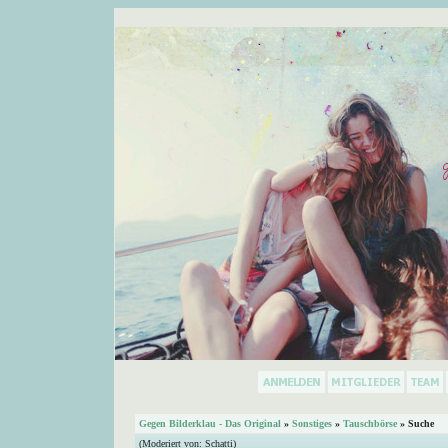
Gegen Bilderklau - Das Original
»
Sonstiges
»
Tauschbörse
» Suche
(Moderiert von:
Schatti
)